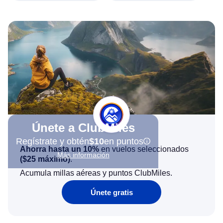
Únete a ClubMiles
Regístrate y obtén
$10
en puntos
Ahorra hasta un 10%
en vuelos seleccionados
Más información
(
$25
máximo)
.
Acumula millas aéreas y puntos ClubMiles.
Únete gratis