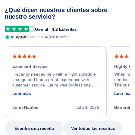
¿Qué dicen nuestros clientes sobre
nuestro servicio?
Genial | 4.2 Estrellas
Basado en 34,320 reseñas
Excellent Service
Highly R
I recently needed help with a flight schedule
When my fl
change and had a great experience with
needed hel
customer service. Laura was professional,
The custom
friendly, and very helpful throughout the
calm, prof
Leer más
Leer más
process. She quickly found a solution and
throughout
kept me informed of the next steps. I truly
alternative
appreciate her excellent service.
necessary f
John Naples
Jul 28, 2026
Bernadine
excellent s
my issue.
Escribe una reseña
Ver todas las reseñas