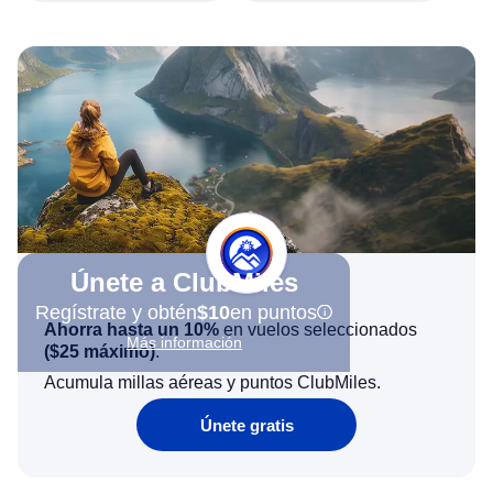
Únete a ClubMiles
Regístrate y obtén
$10
en puntos
Ahorra hasta un 10%
en vuelos seleccionados
Más información
(
$25
máximo)
.
Acumula millas aéreas y puntos ClubMiles.
Únete gratis