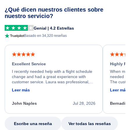
¿Qué dicen nuestros clientes sobre
nuestro servicio?
Genial | 4.2 Estrellas
Basado en 34,320 reseñas
Excellent Service
Highly R
I recently needed help with a flight schedule
When my fl
change and had a great experience with
needed hel
customer service. Laura was professional,
The custom
friendly, and very helpful throughout the
calm, prof
Leer más
Leer más
process. She quickly found a solution and
throughout
kept me informed of the next steps. I truly
alternative
appreciate her excellent service.
necessary f
John Naples
Jul 28, 2026
Bernadine
excellent s
my issue.
Escribe una reseña
Ver todas las reseñas