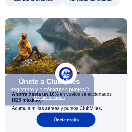
Únete a ClubMiles
Regístrate y obtén
$10
en puntos
Ahorra hasta un 10%
en vuelos seleccionados
Más información
(
$25
máximo)
.
Acumula millas aéreas y puntos ClubMiles.
Únete gratis