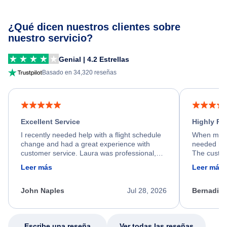
¿Qué dicen nuestros clientes sobre
nuestro servicio?
Genial | 4.2 Estrellas
Basado en 34,320 reseñas
Excellent Service
Highly R
I recently needed help with a flight schedule
When my fl
change and had a great experience with
needed hel
customer service. Laura was professional,
The custom
friendly, and very helpful throughout the
calm, prof
Leer más
Leer más
process. She quickly found a solution and
throughout
kept me informed of the next steps. I truly
alternative
appreciate her excellent service.
necessary f
John Naples
Jul 28, 2026
Bernadine
excellent s
my issue.
Escribe una reseña
Ver todas las reseñas