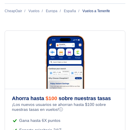
Vuelos de Miami a Tenerife
Iberia
CheapOair
Vuelos
Europa
España
Vuelos a Tenerife
Vuelos de Dublín a Tenerife
Air Europa
Vueling Airlines
Jetairfly Airline
Ryanair Ltd.
Ahorra hasta
$
100
sobre nuestras tasas
¡Los nuevos usuarios se ahorran hasta
$
100
sobre
nuestras tasas en vuelos!
ⓘ
Gana hasta 6X puntos