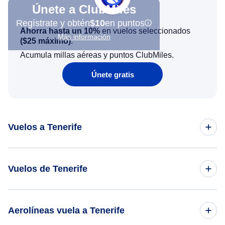
Únete a ClubMiles
Regístrate y obtén
$10
en puntos
Ahorra hasta un 10%
en vuelos seleccionados
Más información
(
$25
máximo)
.
Acumula millas aéreas y puntos ClubMiles.
Únete gratis
Vuelos a Tenerife
Vuelos de Londres a Tenerife
Vuelos de Tenerife
Vuelos de Nueva York a Tenerife
Vuelos de Tenerife a Miami
Aerolíneas vuela a Tenerife
Vuelos de Amsterdam a Tenerife