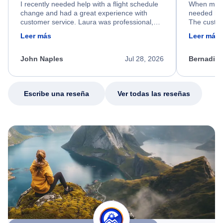
I recently needed help with a flight schedule
When my fl
change and had a great experience with
needed hel
customer service. Laura was professional,
The custom
friendly, and very helpful throughout the
calm, prof
Leer más
Leer más
process. She quickly found a solution and
throughout
kept me informed of the next steps. I truly
alternative
appreciate her excellent service.
necessary f
John Naples
Jul 28, 2026
Bernadine
excellent s
my issue.
Escribe una reseña
Ver todas las reseñas