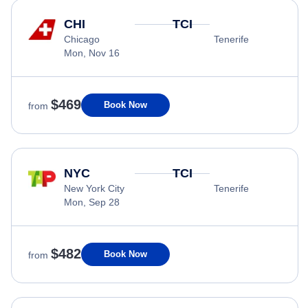
CHI
TCI
Chicago
Tenerife
Mon, Nov 16
$469
Book Now
from
NYC
TCI
New York City
Tenerife
Mon, Sep 28
$482
Book Now
from