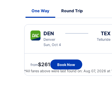
One Way
Round Trip
DEN
TEX
Denver
Telluride
Sun, Oct 4
$261
from
Book Now
*All fares above were last found on:
Aug 07, 2026 at