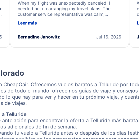
When my flight was unexpectedly canceled, I
W
r
needed help rearranging my travel plans. The
n
y
customer service representative was calm,
q
d
professional, and extremely helpful throughout the
w
Leer más
.
process. They quickly found alternative flight
b
options and assisted with the necessary follow-up.
e
I truly appreciate the excellent support and
26
Bernadine Janowitz
Jul 16, 2026
dedication to resolving my issue.
olorado
on CheapOair. Ofrecemos vuelos baratos a Telluride por tod
es de todo el mundo, ofrecemos guías de viaje y consejos p
o lo que hay para ver y hacer en tu próximo viaje, y cuen
s de viajes.
a Telluride
 antelación para encontrar la oferta a Telluride más barata
gos adicionales de fin de semana.
vando tu vuelo a Telluride antes o después de los días festi