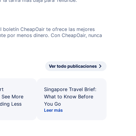
a tarifa más baja para Telluride.
l boletín CheapOair te ofrece las mejores
mente por menos dinero. Con CheapOair, nunca
Ver todo publicaciones
rt
Singapore Travel Brief:
: See More
What to Know Before
ding Less
You Go
Leer más