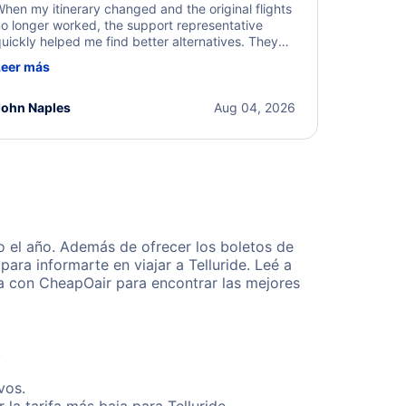
hen my itinerary changed and the original flights
o longer worked, the support representative
uickly helped me find better alternatives. They
ere professional, courteous, and went above and
Leer más
eyond to resolve the issue. I'm grateful for the
xcellent assistance and smooth experience.
John Naples
Aug 04, 2026
o el año. Además de ofrecer los boletos de
ara informarte en viajar a Telluride. Leé a
ta con CheapOair para encontrar las mejores
.
vos.