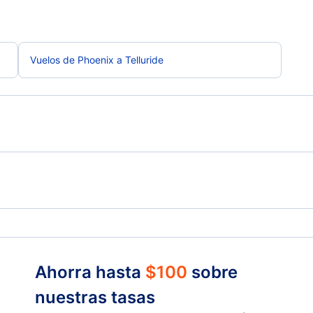
Vuelos de Phoenix a Telluride
Durango Vuelos
Cort
Crested Butte Vuelos
Mont
Ahorra hasta
$
100
sobre
nuestras tasas
Grand Junction Vuelos