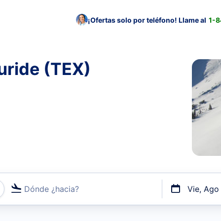
¡Ofertas solo por teléfono! Llame al
1-
luride (TEX)
Dónde ¿hacia?
Vie, Ago
uerto o por vuelos directos