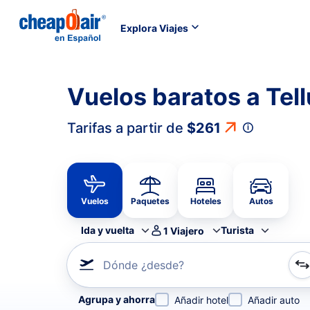
Explora Viajes
Vuelos baratos a Tel
Tarifas a partir de
$261
Vuelos
Paquetes
Hoteles
Autos
Ida y vuelta
Turista
1
Viajero
Dónde ¿desde?
Refina tu búsqueda por aerolínea, por ciudad o aerop
Agrupa y ahorra
Añadir hotel
Añadir auto