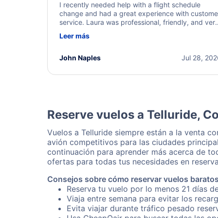
I recently needed help with a flight schedule
change and had a great experience with custome
service. Laura was professional, friendly, and ver
helpful throughout the process. She quickly foun
Leer más
a solution and kept me informed of the next steps
I truly appreciate her excellent service.
John Naples
Jul 28, 20
Reserve vuelos a Telluride, C
Vuelos a Telluride siempre están a la venta c
avión competitivos para las ciudades principal
continuación para aprender más acerca de tod
ofertas para todas tus necesidades en reserva
Consejos sobre cómo reservar vuelos baratos 
Reserva tu vuelo por lo menos 21 días de
Viaja entre semana para evitar los recar
Evita viajar durante tráfico pesado reser