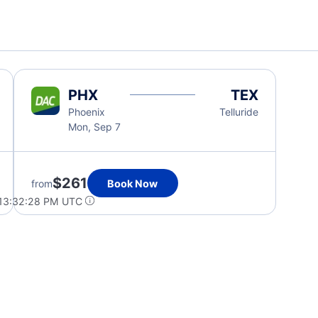
PHX
TEX
Phoenix
Telluride
Mon, Sep 7
$261
from
Book Now
 13:32:28 PM UTC