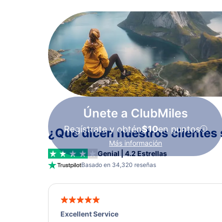
Únete a ClubMiles
Regístrate y obtén
$10
en puntos
¿Qué dicen nuestros clientes 
Más información
Genial | 4.2 Estrellas
Basado en 34,320 reseñas
Excellent Service