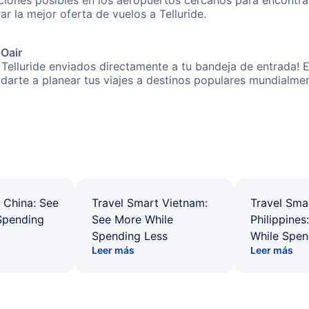
ones posibles en los aeropuertos cercanos para encontrar l
ar la mejor oferta de vuelos a Telluride.
pOair
 Telluride enviados directamente a tu bandeja de entrada! E
yudarte a planear tus viajes a destinos populares mundial
 China: See
Travel Smart Vietnam:
Travel Sma
Spending
See More While
Philippines
Spending Less
While Spen
Leer más
Leer más