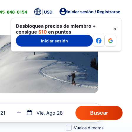
Iniciar sesión / Registrarse
845-848-0154
USD
Desbloquea precios de miembro +
consigue
$10
en puntos
Iniciar sesión
 21
Vie, Ago 28
Vuelos directos