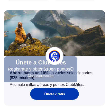
Únete a ClubMiles
Regístrate y obtén
$10
en puntos
Ahorra hasta un 10%
en vuelos seleccionados
Más información
(
$25
máximo)
.
Acumula millas aéreas y puntos ClubMiles.
Únete gratis