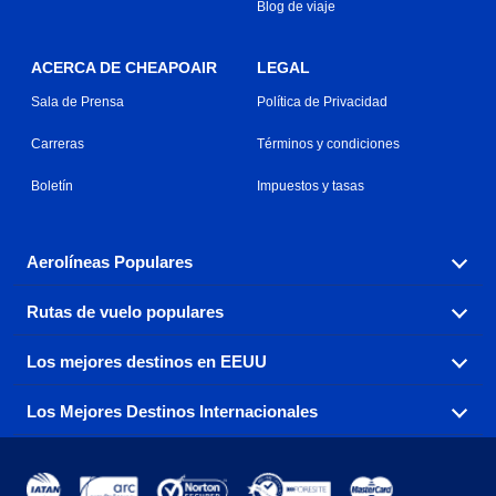
Blog de viaje
ACERCA DE CHEAPOAIR
LEGAL
Sala de Prensa
Política de Privacidad
Carreras
Términos y condiciones
Boletín
Impuestos y tasas
Aerolíneas Populares
Rutas de vuelo populares
Explora nuestras opciones de tarifas aéreas baratas por
aerolínea, con más de 500 opciones para elegir.
Los mejores destinos en EEUU
Reserva una de nuestras rutas de vuelo más populares
Aeromexico
Air Canada
con tres sencillos clics.
Los Mejores Destinos Internacionales
Air France
Encuentra boletos de avión baratos a destinos
Alaska Airlines
populares de los EEUU de costa a costa.
Atlanta a Ft Lauderdale
Chicago a Las Vegas
American Airlines
China Eastern Airlines
Consigue vuelos baratos a destinos globales en Europa,
Asia y más allá.
Ft Lauderdale a Nueva York
Los Ángeles a Las Vegas