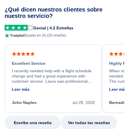
¿Qué dicen nuestros clientes sobre
nuestro servicio?
Genial | 4.2 Estrellas
Basado en 34,320 reseñas
Excellent Service
Highly R
I recently needed help with a flight schedule
When my fl
change and had a great experience with
needed hel
customer service. Laura was professional,
The custom
friendly, and very helpful throughout the
calm, prof
Leer más
Leer más
process. She quickly found a solution and
throughout
kept me informed of the next steps. I truly
alternative
appreciate her excellent service.
necessary f
John Naples
Jul 28, 2026
Bernadine
excellent s
my issue.
Escribe una reseña
Ver todas las reseñas