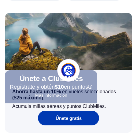
Únete a ClubMiles
Regístrate y obtén
$10
en puntos
Ahorra hasta un 10%
en vuelos seleccionados
Más información
(
$25
máximo)
.
Acumula millas aéreas y puntos ClubMiles.
Únete gratis