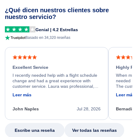
¿Qué dicen nuestros clientes sobre
nuestro servicio?
Genial | 4.2 Estrellas
Basado en 34,320 reseñas
Excellent Service
Highly R
I recently needed help with a flight schedule
When my fl
change and had a great experience with
needed hel
customer service. Laura was professional,
The custom
friendly, and very helpful throughout the
calm, prof
Leer más
Leer más
process. She quickly found a solution and
throughout
kept me informed of the next steps. I truly
alternative
appreciate her excellent service.
necessary f
John Naples
Jul 28, 2026
Bernadine
excellent s
my issue.
Escribe una reseña
Ver todas las reseñas