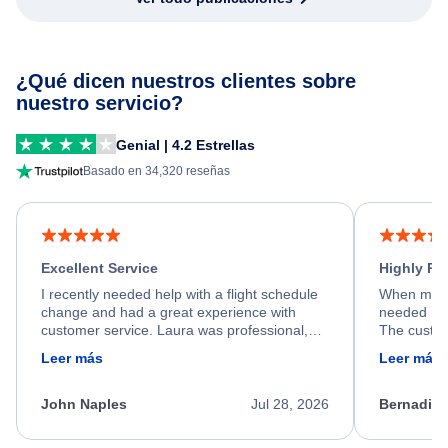
¿Qué dicen nuestros clientes sobre
nuestro servicio?
Genial | 4.2 Estrellas
Basado en 34,320 reseñas
Excellent Service
Highly R
I recently needed help with a flight schedule
When my fl
change and had a great experience with
needed hel
customer service. Laura was professional,
The custom
friendly, and very helpful throughout the
calm, prof
Leer más
Leer más
process. She quickly found a solution and
throughout
kept me informed of the next steps. I truly
alternative
appreciate her excellent service.
necessary f
John Naples
Jul 28, 2026
Bernadine
excellent s
my issue.