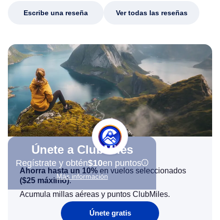
Escribe una reseña
Ver todas las reseñas
Únete a ClubMiles
Regístrate y obtén
$10
en puntos
Ahorra hasta un 10%
en vuelos seleccionados
Más información
(
$25
máximo)
.
Acumula millas aéreas y puntos ClubMiles.
Únete gratis