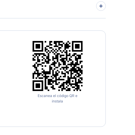
Escanea el código QR e
instala