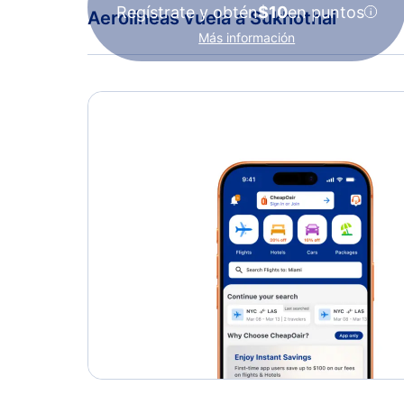
Regístrate y obtén
$10
en puntos
Aerolíneas vuela a Sukhothai
Más información
Bangkok Airways