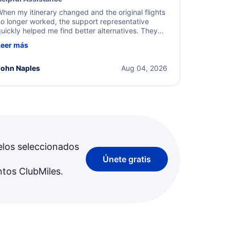
hen my itinerary changed and the original flights
o longer worked, the support representative
uickly helped me find better alternatives. They
ere professional, courteous, and went above and
Leer más
eyond to resolve the issue. I'm grateful for the
xcellent assistance and smooth experience.
John Naples
Aug 04, 2026
elos seleccionados
Únete gratis
ntos ClubMiles.