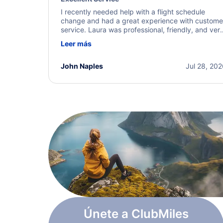
I recently needed help with a flight schedule
change and had a great experience with custome
service. Laura was professional, friendly, and ver
helpful throughout the process. She quickly foun
Leer más
a solution and kept me informed of the next steps
I truly appreciate her excellent service.
John Naples
Jul 28, 20
Únete a ClubMiles