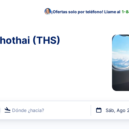
¡Ofertas solo por teléfono! Llame al
1-
hothai (THS)
Dónde ¿hacia?
Sáb, Ago 
uerto o por vuelos directos