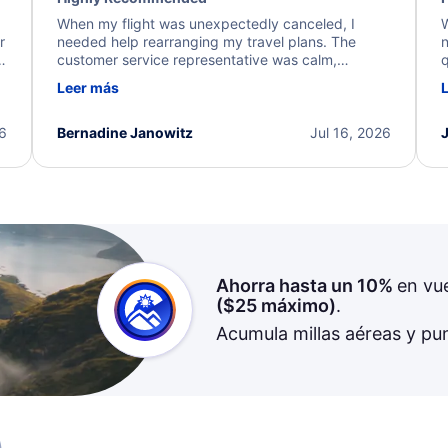
When my flight was unexpectedly canceled, I
W
r
needed help rearranging my travel plans. The
n
y
customer service representative was calm,
q
d
professional, and extremely helpful throughout the
w
Leer más
.
process. They quickly found alternative flight
b
options and assisted with the necessary follow-up.
e
I truly appreciate the excellent support and
26
Bernadine Janowitz
Jul 16, 2026
dedication to resolving my issue.
Ahorra hasta un 10%
en vu
(
$25
máximo)
.
Acumula millas aéreas y pu