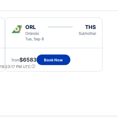
ORL
THS
Orlando
Sukhothai
Tue, Sep 8
$6583
from
Book Now
 19:23:17 PM UTC