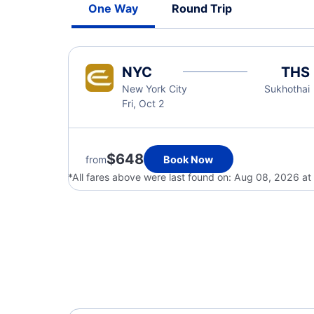
One Way
Round Trip
NYC
THS
New York City
Sukhothai
Fri, Oct 2
$648
from
Book Now
*All fares above were last found on:
Aug 08, 2026 at