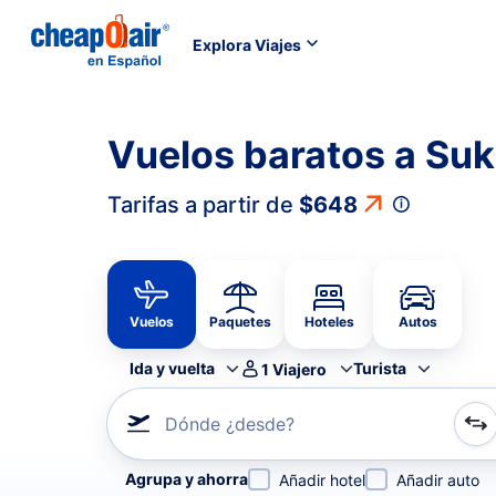
Explora Viajes
Vuelos baratos a Suk
Tarifas a partir de
$648
Vuelos
Paquetes
Hoteles
Autos
Ida y vuelta
Turista
1
Viajero
Dónde ¿desde?
Refina tu búsqueda por aerolínea, por ciudad o aerop
Agrupa y ahorra
Añadir hotel
Añadir auto