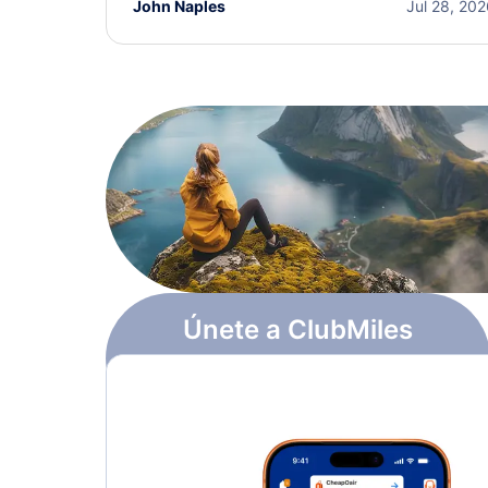
John Naples
Jul 28, 20
Únete a ClubMiles
Regístrate y obtén
$10
en puntos
Más información