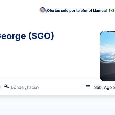
¡Ofertas solo por teléfono! Llame al
1-
 George (SGO)
Dónde ¿hacia?
Sáb, Ago 
uerto o por vuelos directos