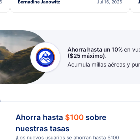
I truly appreciate the excellent support and
26
Bernadine Janowitz
Jul 16, 2026
dedication to resolving my issue.
Ahorra hasta un 10%
en vu
(
$25
máximo)
.
Acumula millas aéreas y pu
Ahorra hasta
$
100
sobre
nuestras tasas
¡Los nuevos usuarios se ahorran hasta
$
100