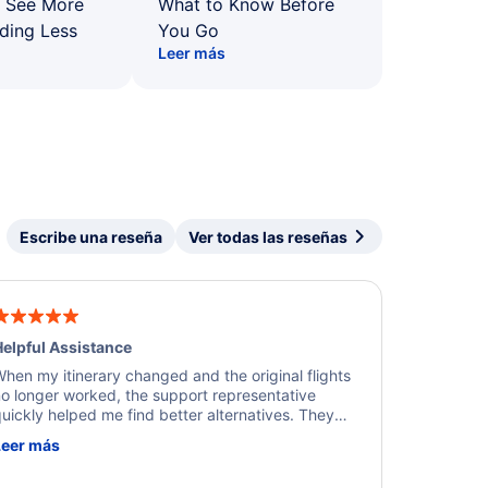
: See More
What to Know Before
ding Less
You Go
Leer más
Escribe una reseña
Ver todas las reseñas
elpful Assistance
hen my itinerary changed and the original flights
o longer worked, the support representative
uickly helped me find better alternatives. They
ere professional, courteous, and went above and
Leer más
eyond to resolve the issue. I'm grateful for the
xcellent assistance and smooth experience.