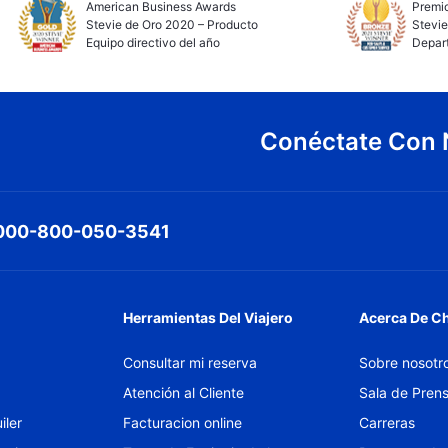
American Business Awards
Premio
Stevie de Oro 2020 – Producto
Stevie
Equipo directivo del año
Depar
Conéctate Con 
000-800-050-3541
Herramientas Del Viajero
Acerca De C
Consultar mi reserva
Sobre nosotr
Atención al Cliente
Sala de Pren
iler
Facturacion online
Carreras