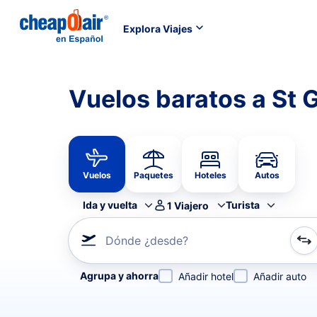
Explora Viajes
Vuelos baratos a St
Vuelos
Paquetes
Hoteles
Autos
Ida y vuelta
Turista
1
Viajero
Dónde ¿desde?
Refina tu búsqueda por aerolínea, por ciudad o aerop
Agrupa y ahorra
Añadir hotel
Añadir auto