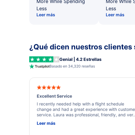
More While Spending
More While 
Less
Less
Leer más
Leer más
¿Qué dicen nuestros clientes 
Genial | 4.2 Estrellas
Basado en 34,320 reseñas
Excellent Service
I recently needed help with a flight schedule
change and had a great experience with custome
service. Laura was professional, friendly, and ver
helpful throughout the process. She quickly foun
Leer más
a solution and kept me informed of the next steps
I truly appreciate her excellent service.