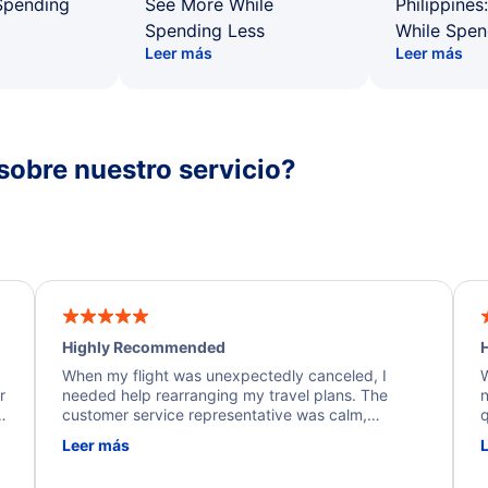
Spending
See More While
Philippines
Spending Less
While Spen
Leer más
Leer más
sobre nuestro servicio?
Highly Recommended
H
When my flight was unexpectedly canceled, I
W
r
needed help rearranging my travel plans. The
n
y
customer service representative was calm,
q
d
professional, and extremely helpful throughout the
w
Leer más
.
process. They quickly found alternative flight
b
options and assisted with the necessary follow-up.
e