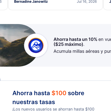
I truly appreciate the excellent support and
26
Bernadine Janowitz
Jul 16, 2026
dedication to resolving my issue.
Ahorra hasta un 10%
en vu
(
$25
máximo)
.
Acumula millas aéreas y pu
Ahorra hasta
$
100
sobre
nuestras tasas
¡Los nuevos usuarios se ahorran hasta
$
100