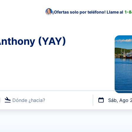
¡Ofertas solo por teléfono! Llame al
1-
Anthony (YAY)
Dónde ¿hacia?
Sáb, Ago 
uerto o por vuelos directos