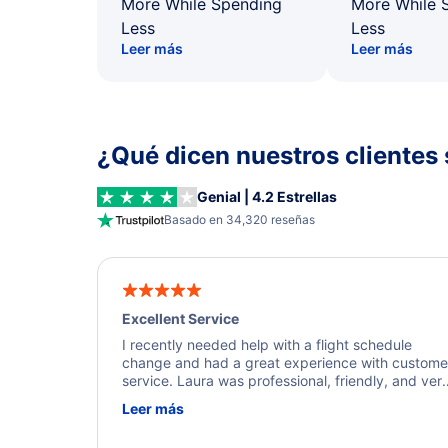
More While Spending
More While 
Less
Less
Leer más
Leer más
¿Qué dicen nuestros clientes 
Genial | 4.2 Estrellas
Basado en 34,320 reseñas
Excellent Service
I recently needed help with a flight schedule
change and had a great experience with custome
service. Laura was professional, friendly, and ver
helpful throughout the process. She quickly foun
Leer más
a solution and kept me informed of the next steps
I truly appreciate her excellent service.