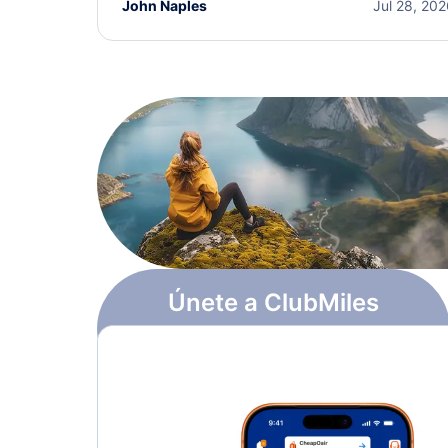
John Naples
Jul 28, 20
Únete a ClubMiles
Regístrate y obtén
$10
en puntos
Más información