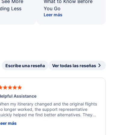
: See More
What to Know Before
ding Less
You Go
Leer más
Escribe una reseña
Ver todas las reseñas
elpful Assistance
hen my itinerary changed and the original flights
o longer worked, the support representative
uickly helped me find better alternatives. They
ere professional, courteous, and went above and
Leer más
eyond to resolve the issue. I'm grateful for the
xcellent assistance and smooth experience.