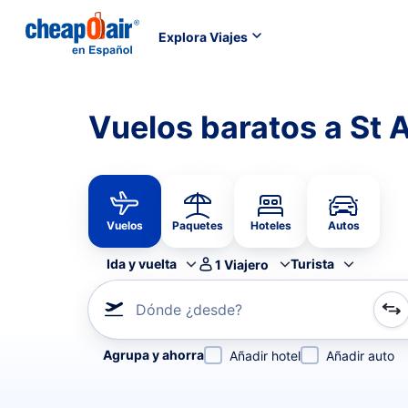
Explora Viajes
Vuelos baratos a St 
Vuelos
Paquetes
Hoteles
Autos
Ida y vuelta
Turista
1
Viajero
Dónde ¿desde?
Refina tu búsqueda por aerolínea, por ciudad o aerop
Agrupa y ahorra
Añadir hotel
Añadir auto