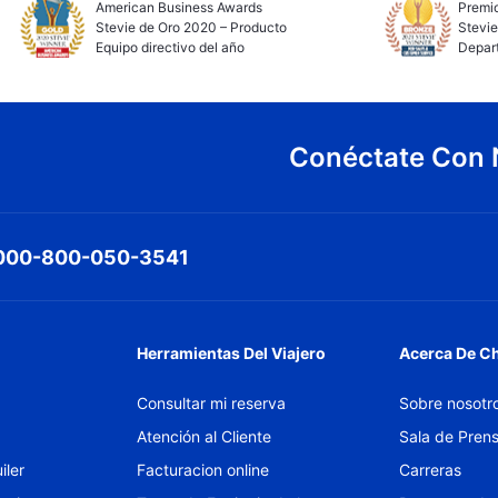
American Business Awards
Premio
Stevie de Oro 2020 – Producto
Stevie
Equipo directivo del año
Depar
Conéctate Con 
000-800-050-3541
Herramientas Del Viajero
Acerca De C
Consultar mi reserva
Sobre nosotr
Atención al Cliente
Sala de Pren
iler
Facturacion online
Carreras