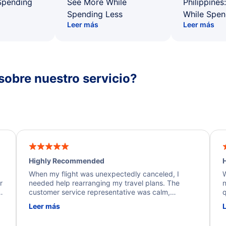
Spending
See More While
Philippines
Spending Less
While Spen
Leer más
Leer más
sobre nuestro servicio?
Highly Recommended
H
When my flight was unexpectedly canceled, I
W
r
needed help rearranging my travel plans. The
n
y
customer service representative was calm,
q
d
professional, and extremely helpful throughout the
w
Leer más
.
process. They quickly found alternative flight
b
options and assisted with the necessary follow-up.
e