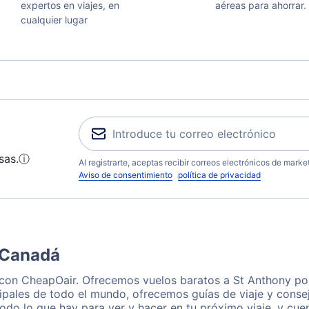
expertos en viajes, en
aéreas para ahorrar.
cualquier lugar
sas.
ⓘ
Al registrarte, aceptas recibir correos electrónicos de mark
Aviso de consentimiento
política de privacidad
 Canadá
 con CheapOair. Ofrecemos vuelos baratos a St Anthony por
ipales de todo el mundo, ofrecemos guías de viaje y consej
odo lo que hay para ver y hacer en tu próximo viaje, y cu