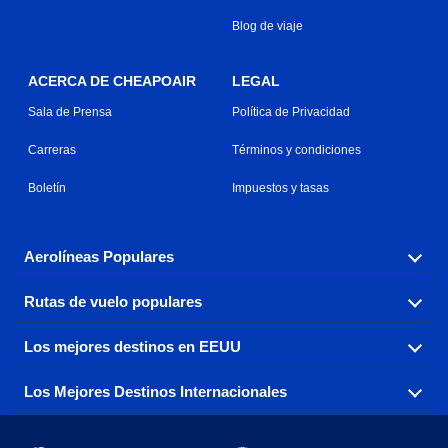
Blog de viaje
ACERCA DE CHEAPOAIR
LEGAL
Sala de Prensa
Política de Privacidad
Carreras
Términos y condiciones
Boletín
Impuestos y tasas
Aerolíneas Populares
Rutas de vuelo populares
Explora nuestras opciones de tarifas aéreas baratas por
aerolínea, con más de 500 opciones para elegir.
Los mejores destinos en EEUU
Reserva una de nuestras rutas de vuelo más populares
Aeromexico
Air Canada
con tres sencillos clics.
Los Mejores Destinos Internacionales
Air France
Encuentra boletos de avión baratos a destinos
Alaska Airlines
populares de los EEUU de costa a costa.
Atlanta a Ft Lauderdale
Chicago a Las Vegas
American Airlines
China Eastern Airlines
Consigue vuelos baratos a destinos globales en Europa,