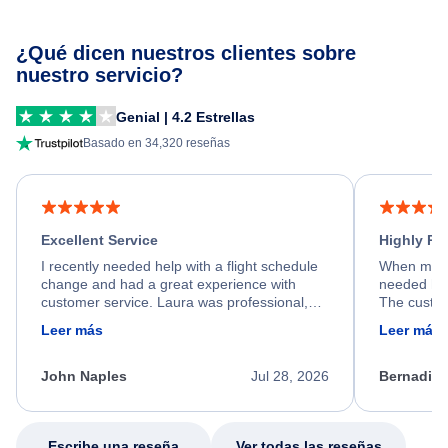
¿Qué dicen nuestros clientes sobre
nuestro servicio?
Genial | 4.2 Estrellas
Basado en 34,320 reseñas
Excellent Service
Highly R
I recently needed help with a flight schedule
When my fl
change and had a great experience with
needed hel
customer service. Laura was professional,
The custom
friendly, and very helpful throughout the
calm, prof
Leer más
Leer más
process. She quickly found a solution and
throughout
kept me informed of the next steps. I truly
alternative
appreciate her excellent service.
necessary f
John Naples
Jul 28, 2026
Bernadine
excellent s
my issue.
Escribe una reseña
Ver todas las reseñas