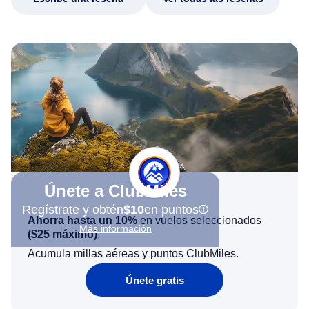
Únete a ClubMiles
Regístrate y obtén
$10
en puntos
Ahorra hasta un 10%
en vuelos seleccionados
Más información
(
$25
máximo)
.
Acumula millas aéreas y puntos ClubMiles.
Únete gratis