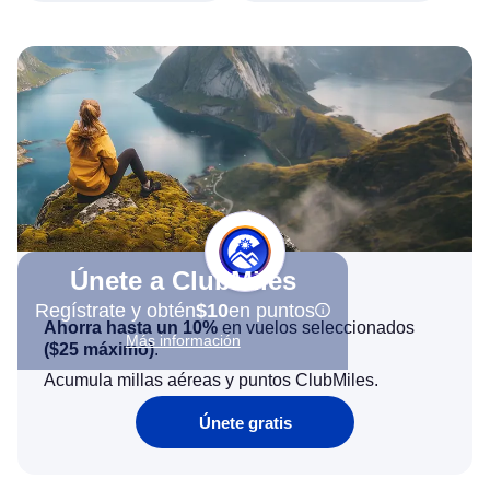
Únete a ClubMiles
Regístrate y obtén
$10
en puntos
Ahorra hasta un 10%
en vuelos seleccionados
Más información
(
$25
máximo)
.
Acumula millas aéreas y puntos ClubMiles.
Únete gratis