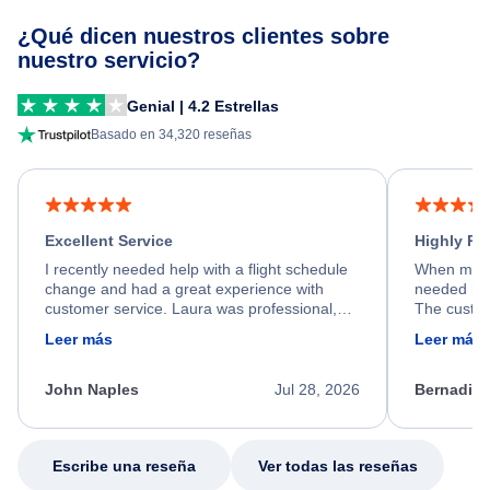
¿Qué dicen nuestros clientes sobre
nuestro servicio?
Genial | 4.2 Estrellas
Basado en 34,320 reseñas
Excellent Service
Highly R
I recently needed help with a flight schedule
When my fl
change and had a great experience with
needed hel
customer service. Laura was professional,
The custom
friendly, and very helpful throughout the
calm, prof
Leer más
Leer más
process. She quickly found a solution and
throughout
kept me informed of the next steps. I truly
alternative
appreciate her excellent service.
necessary f
John Naples
Jul 28, 2026
Bernadine
excellent s
my issue.
Escribe una reseña
Ver todas las reseñas