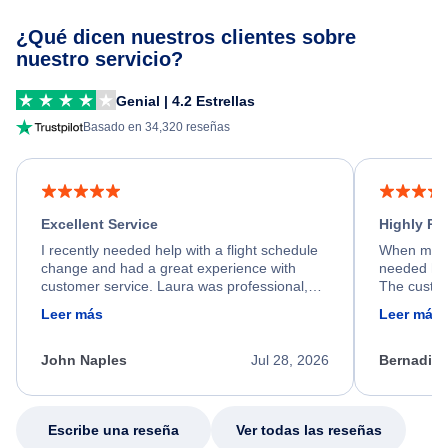
¿Qué dicen nuestros clientes sobre
nuestro servicio?
Genial | 4.2 Estrellas
Basado en 34,320 reseñas
Excellent Service
Highly R
I recently needed help with a flight schedule
When my fl
change and had a great experience with
needed hel
customer service. Laura was professional,
The custom
friendly, and very helpful throughout the
calm, prof
Leer más
Leer más
process. She quickly found a solution and
throughout
kept me informed of the next steps. I truly
alternative
appreciate her excellent service.
necessary f
John Naples
Jul 28, 2026
Bernadine
excellent s
my issue.
Escribe una reseña
Ver todas las reseñas