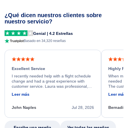
¿Qué dicen nuestros clientes sobre
nuestro servicio?
Genial | 4.2 Estrellas
Basado en 34,320 reseñas
Excellent Service
Highly R
I recently needed help with a flight schedule
When my fl
change and had a great experience with
needed hel
customer service. Laura was professional,
The custom
friendly, and very helpful throughout the
calm, prof
Leer más
Leer más
process. She quickly found a solution and
throughout
kept me informed of the next steps. I truly
alternative
appreciate her excellent service.
necessary f
John Naples
Jul 28, 2026
Bernadine
excellent s
my issue.
Escribe una reseña
Ver todas las reseñas