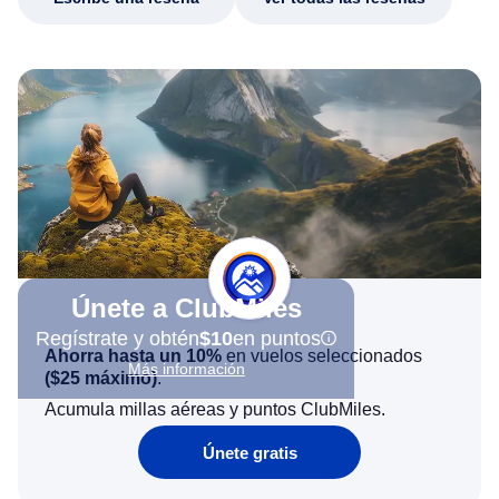
Únete a ClubMiles
Regístrate y obtén
$10
en puntos
Ahorra hasta un 10%
en vuelos seleccionados
Más información
(
$25
máximo)
.
Acumula millas aéreas y puntos ClubMiles.
Únete gratis