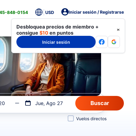
Iniciar sesión / Registrarse
845-848-0154
USD
Desbloquea precios de miembro +
consigue
$10
en puntos
Iniciar sesión
20
Jue, Ago 27
Vuelos directos