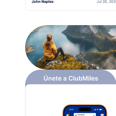
John Naples
Jul 28, 20
Únete a ClubMiles
Regístrate y obtén
$10
en puntos
Más información