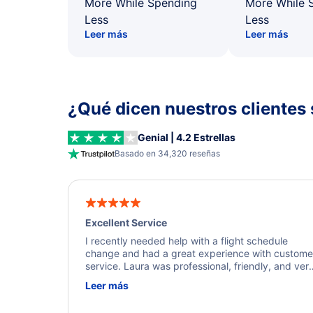
More While Spending
More While 
Less
Less
Leer más
Leer más
¿Qué dicen nuestros clientes 
Genial | 4.2 Estrellas
Basado en 34,320 reseñas
Excellent Service
I recently needed help with a flight schedule
change and had a great experience with custome
service. Laura was professional, friendly, and ver
helpful throughout the process. She quickly foun
Leer más
a solution and kept me informed of the next steps
I truly appreciate her excellent service.