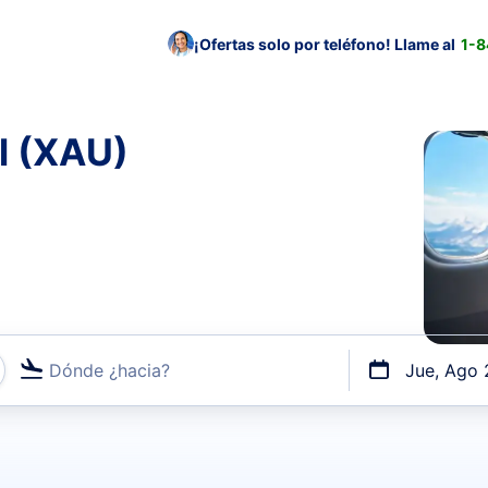
¡Ofertas solo por teléfono! Llame al
1-
l (XAU)
Dónde ¿hacia?
Jue, Ago 
uerto o por vuelos directos