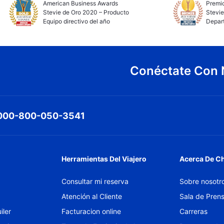
American Business Awards
Premio
Stevie de Oro 2020 – Producto
Stevie
Equipo directivo del año
Depar
Conéctate Con 
000-800-050-3541
Herramientas Del Viajero
Acerca De C
Consultar mi reserva
Sobre nosotr
Atención al Cliente
Sala de Pren
iler
Facturacion online
Carreras