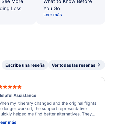
: See More
What to Know Before
ding Less
You Go
Leer más
Escribe una reseña
Ver todas las reseñas
elpful Assistance
hen my itinerary changed and the original flights
o longer worked, the support representative
uickly helped me find better alternatives. They
ere professional, courteous, and went above and
Leer más
eyond to resolve the issue. I'm grateful for the
xcellent assistance and smooth experience.