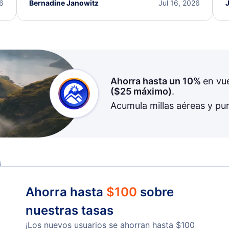
I truly appreciate the excellent support and
26
Bernadine Janowitz
Jul 16, 2026
dedication to resolving my issue.
Ahorra hasta un 10%
en vu
(
$25
máximo)
.
Acumula millas aéreas y pu
Ahorra hasta
$
100
sobre
nuestras tasas
¡Los nuevos usuarios se ahorran hasta
$
100