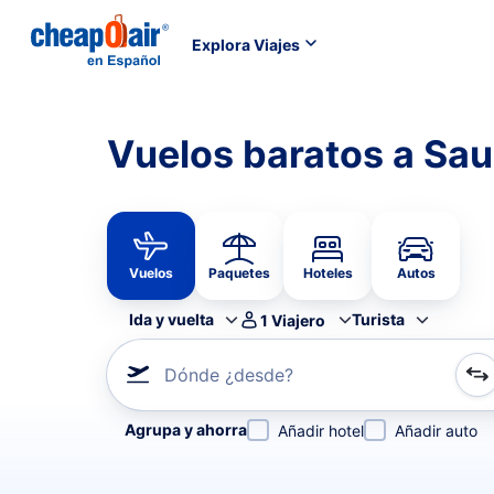
Explora Viajes
Vuelos baratos a Sau
Vuelos
Paquetes
Hoteles
Autos
Ida y vuelta
Turista
1
Viajero
Dónde ¿desde?
Refina tu búsqueda por aerolínea, por ciudad o aerop
Agrupa y ahorra
Añadir hotel
Añadir auto