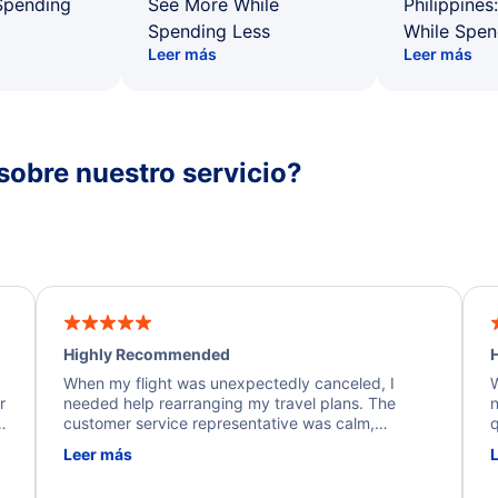
Spending
See More While
Philippines
Spending Less
While Spen
Leer más
Leer más
sobre nuestro servicio?
Highly Recommended
H
When my flight was unexpectedly canceled, I
W
r
needed help rearranging my travel plans. The
n
y
customer service representative was calm,
q
d
professional, and extremely helpful throughout the
w
Leer más
.
process. They quickly found alternative flight
b
options and assisted with the necessary follow-up.
e