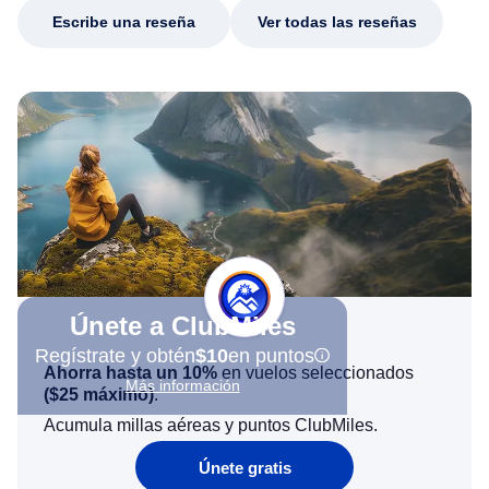
Escribe una reseña
Ver todas las reseñas
Únete a ClubMiles
Regístrate y obtén
$10
en puntos
Ahorra hasta un 10%
en vuelos seleccionados
Más información
(
$25
máximo)
.
Acumula millas aéreas y puntos ClubMiles.
Únete gratis