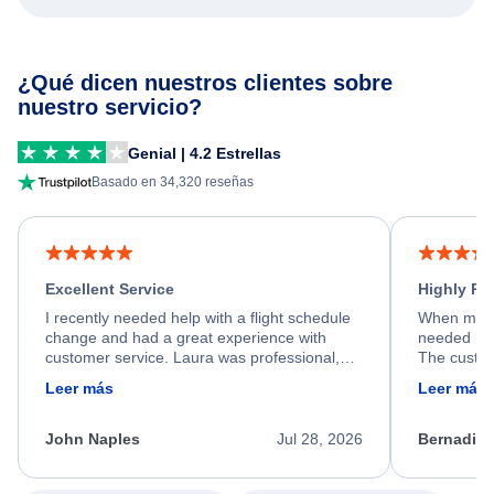
¿Qué dicen nuestros clientes sobre
nuestro servicio?
Genial | 4.2 Estrellas
Basado en 34,320 reseñas
Excellent Service
Highly R
I recently needed help with a flight schedule
When my fl
change and had a great experience with
needed hel
customer service. Laura was professional,
The custom
friendly, and very helpful throughout the
calm, prof
Leer más
Leer más
process. She quickly found a solution and
throughout
kept me informed of the next steps. I truly
alternative
appreciate her excellent service.
necessary f
John Naples
Jul 28, 2026
Bernadine
excellent s
my issue.