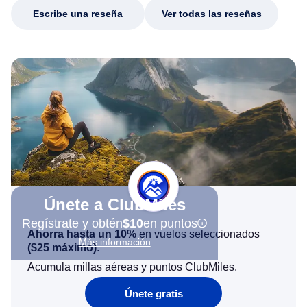
Escribe una reseña
Ver todas las reseñas
Únete a ClubMiles
Regístrate y obtén
$10
en puntos
Ahorra hasta un 10%
en vuelos seleccionados
Más información
(
$25
máximo)
.
Acumula millas aéreas y puntos ClubMiles.
Únete gratis