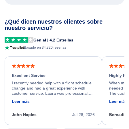
¿Qué dicen nuestros clientes sobre
nuestro servicio?
Genial | 4.2 Estrellas
Basado en 34,320 reseñas
Excellent Service
Highly R
I recently needed help with a flight schedule
When my fl
change and had a great experience with
needed hel
customer service. Laura was professional,
The custom
friendly, and very helpful throughout the
calm, prof
Leer más
Leer más
process. She quickly found a solution and
throughout
kept me informed of the next steps. I truly
alternative
appreciate her excellent service.
necessary f
John Naples
Jul 28, 2026
Bernadine
excellent s
my issue.