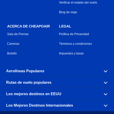
Verificar el estado del vuelo
Blog de viaje
ACERCA DE CHEAPOAIR
LEGAL
Sala de Prensa
Política de Privacidad
Carreras
Términos y condiciones
Boletín
Impuestos y tasas
Aerolíneas Populares
Rutas de vuelo populares
Explora nuestras opciones de tarifas aéreas baratas por
aerolínea, con más de 500 opciones para elegir.
Los mejores destinos en EEUU
Reserva una de nuestras rutas de vuelo más populares
Aeromexico
Air Canada
con tres sencillos clics.
Los Mejores Destinos Internacionales
Air France
Encuentra boletos de avión baratos a destinos
Alaska Airlines
populares de los EEUU de costa a costa.
Atlanta a Ft Lauderdale
Chicago a Las Vegas