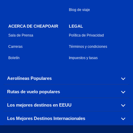
Blog de viaje
ACERCA DE CHEAPOAIR
LEGAL
Sala de Prensa
Política de Privacidad
Carreras
Términos y condiciones
Boletín
Impuestos y tasas
Aerolíneas Populares
Rutas de vuelo populares
Explora nuestras opciones de tarifas aéreas baratas por
aerolínea, con más de 500 opciones para elegir.
Los mejores destinos en EEUU
Reserva una de nuestras rutas de vuelo más populares
Aeromexico
Air Canada
con tres sencillos clics.
Los Mejores Destinos Internacionales
Air France
Encuentra boletos de avión baratos a destinos
Alaska Airlines
populares de los EEUU de costa a costa.
Atlanta a Ft Lauderdale
Chicago a Las Vegas
American Airlines
China Eastern Airlines