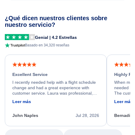
¿Qué dicen nuestros clientes sobre
nuestro servicio?
Genial | 4.2 Estrellas
Basado en 34,320 reseñas
Excellent Service
Highly R
I recently needed help with a flight schedule
When my fl
change and had a great experience with
needed hel
customer service. Laura was professional,
The custom
friendly, and very helpful throughout the
calm, prof
Leer más
Leer más
process. She quickly found a solution and
throughout
kept me informed of the next steps. I truly
alternative
appreciate her excellent service.
necessary f
John Naples
Jul 28, 2026
Bernadine
excellent s
my issue.