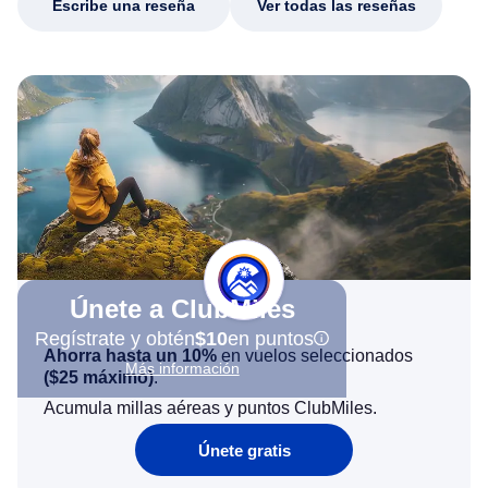
Escribe una reseña
Ver todas las reseñas
Únete a ClubMiles
Regístrate y obtén
$10
en puntos
Ahorra hasta un 10%
en vuelos seleccionados
Más información
(
$25
máximo)
.
Acumula millas aéreas y puntos ClubMiles.
Únete gratis