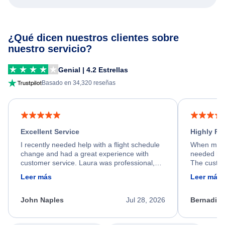
¿Qué dicen nuestros clientes sobre
nuestro servicio?
Genial | 4.2 Estrellas
Basado en 34,320 reseñas
Excellent Service
Highly R
I recently needed help with a flight schedule
When my fl
change and had a great experience with
needed hel
customer service. Laura was professional,
The custom
friendly, and very helpful throughout the
calm, prof
Leer más
Leer más
process. She quickly found a solution and
throughout
kept me informed of the next steps. I truly
alternative
appreciate her excellent service.
necessary f
John Naples
Jul 28, 2026
Bernadine
excellent s
my issue.