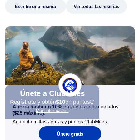
Escribe una reseña
Ver todas las reseñas
Únete a ClubMiles
Regístrate y obtén
$10
en puntos
Ahorra hasta un 10%
en vuelos seleccionados
Más información
(
$25
máximo)
.
Acumula millas aéreas y puntos ClubMiles.
Únete gratis