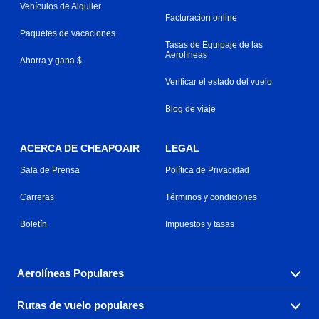
Vehículos de Alquiler
Facturacion online
Paquetes de vacaciones
Tasas de Equipaje de las
Aerolíneas
Ahorra y gana $
Verificar el estado del vuelo
Blog de viaje
ACERCA DE CHEAPOAIR
LEGAL
Sala de Prensa
Política de Privacidad
Carreras
Términos y condiciones
Boletín
Impuestos y tasas
Aerolíneas Populares
Rutas de vuelo populares
Explora nuestras opciones de tarifas aéreas baratas por
aerolínea, con más de 500 opciones para elegir.