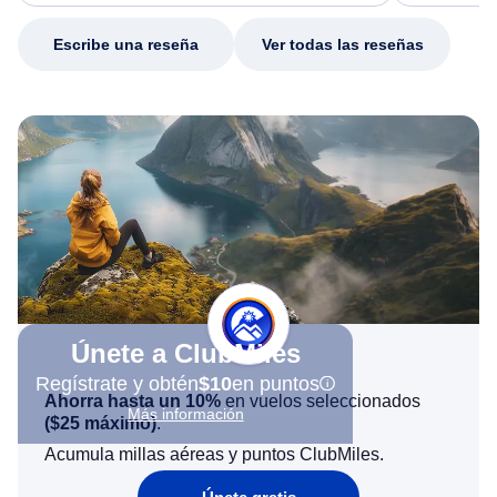
my issue.
Escribe una reseña
Ver todas las reseñas
Únete a ClubMiles
Regístrate y obtén
$10
en puntos
Ahorra hasta un 10%
en vuelos seleccionados
Más información
(
$25
máximo)
.
Acumula millas aéreas y puntos ClubMiles.