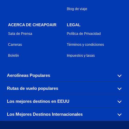
Blog de viaje
ACERCA DE CHEAPOAIR
LEGAL
Sala de Prensa
Política de Privacidad
Carreras
Términos y condiciones
Boletín
Impuestos y tasas
Aerolíneas Populares
Rutas de vuelo populares
Explora nuestras opciones de tarifas aéreas baratas por
aerolínea, con más de 500 opciones para elegir.
Los mejores destinos en EEUU
Reserva una de nuestras rutas de vuelo más populares
Aeromexico
Air Canada
con tres sencillos clics.
Los Mejores Destinos Internacionales
Air France
Encuentra boletos de avión baratos a destinos
Alaska Airlines
populares de los EEUU de costa a costa.
Atlanta a Ft Lauderdale
Chicago a Las Vegas
American Airlines
China Eastern Airlines
Consigue vuelos baratos a destinos globales en Europa,