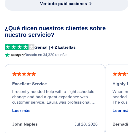
Ver todo publicaciones
¿Qué dicen nuestros clientes sobre
nuestro servicio?
Genial | 4.2 Estrellas
Basado en 34,320 reseñas
Excellent Service
Highly R
I recently needed help with a flight schedule
When my fl
change and had a great experience with
needed hel
customer service. Laura was professional,
The custom
friendly, and very helpful throughout the
calm, prof
Leer más
Leer más
process. She quickly found a solution and
throughout
kept me informed of the next steps. I truly
alternative
appreciate her excellent service.
necessary f
John Naples
Jul 28, 2026
Bernadine
excellent s