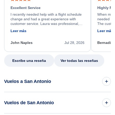
Excellent Service
Highly R
I recently needed help with a flight schedule
When my fl
change and had a great experience with
needed hel
customer service. Laura was professional,
The custom
friendly, and very helpful throughout the
calm, prof
Leer más
Leer más
process. She quickly found a solution and
throughout
kept me informed of the next steps. I truly
alternative
appreciate her excellent service.
necessary f
John Naples
Jul 28, 2026
Bernadine
excellent s
my issue.
Escribe una reseña
Ver todas las reseñas
Vuelos a San Antonio
Vuelos de Nueva York a San Antonio
Vuelos de San Antonio
Vuelos de El Cairo a San Antonio