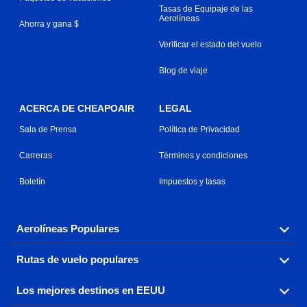
Tasas de Equipaje de las
Aerolíneas
Ahorra y gana $
Verificar el estado del vuelo
Blog de viaje
ACERCA DE CHEAPOAIR
LEGAL
Sala de Prensa
Política de Privacidad
Carreras
Términos y condiciones
Boletín
Impuestos y tasas
Aerolíneas Populares
Rutas de vuelo populares
Explora nuestras opciones de tarifas aéreas baratas por
aerolínea, con más de 500 opciones para elegir.
Los mejores destinos en EEUU
Reserva una de nuestras rutas de vuelo más populares
Aeromexico
Air Canada
con tres sencillos clics.