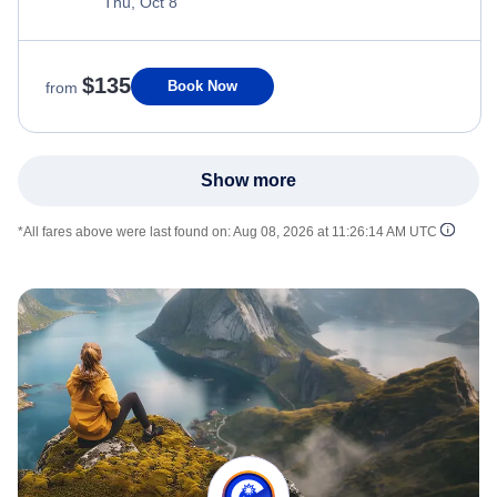
Thu, Oct 8
$135
Book Now
from
Show more
*All fares above were last found on:
Aug 08, 2026 at 11:26:14 AM UTC