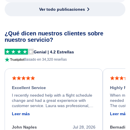
Ver todo publicaciones
¿Qué dicen nuestros clientes sobre
nuestro servicio?
Genial | 4.2 Estrellas
Basado en 34,320 reseñas
Excellent Service
Highly R
I recently needed help with a flight schedule
When my fl
change and had a great experience with
needed hel
customer service. Laura was professional,
The custom
friendly, and very helpful throughout the
calm, prof
Leer más
Leer más
process. She quickly found a solution and
throughout
kept me informed of the next steps. I truly
alternative
appreciate her excellent service.
necessary f
John Naples
Jul 28, 2026
Bernadine