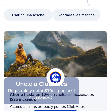
excellent s
my issue.
Escribe una reseña
Ver todas las reseñas
Únete a ClubMiles
Regístrate y obtén
$10
en puntos
Ahorra hasta un 10%
en vuelos seleccionados
Más información
(
$25
máximo)
.
Acumula millas aéreas y puntos ClubMiles.