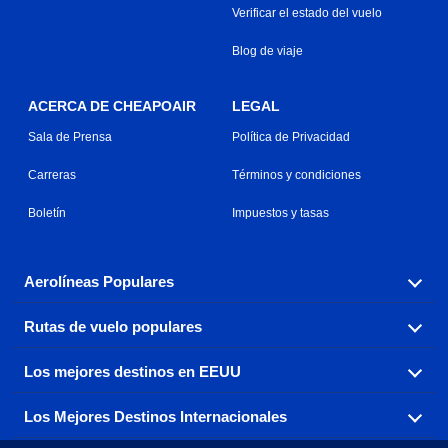
Verificar el estado del vuelo
Blog de viaje
ACERCA DE CHEAPOAIR
LEGAL
Sala de Prensa
Política de Privacidad
Carreras
Términos y condiciones
Boletín
Impuestos y tasas
Aerolíneas Populares
Rutas de vuelo populares
Explora nuestras opciones de tarifas aéreas baratas por
aerolínea, con más de 500 opciones para elegir.
Los mejores destinos en EEUU
Reserva una de nuestras rutas de vuelo más populares
Aeromexico
Air Canada
con tres sencillos clics.
Los Mejores Destinos Internacionales
Air France
Encuentra boletos de avión baratos a destinos
Alaska Airlines
populares de los EEUU de costa a costa.