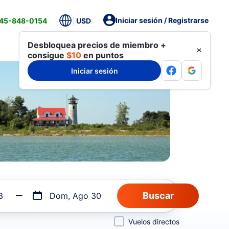
Iniciar sesión / Registrarse
845-848-0154
USD
Desbloquea precios de miembro +
consigue
$10
en puntos
Iniciar sesión
3
Dom, Ago 30
Vuelos directos