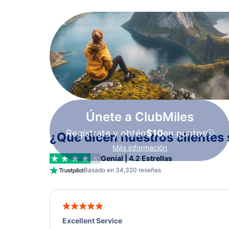
Únete a ClubMiles
Regístrate y obtén
$10
en puntos
¿Qué dicen nuestros clientes 
Más información
Genial | 4.2 Estrellas
Basado en 34,320 reseñas
Excellent Service