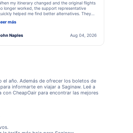
hen my itinerary changed and the original flights
o longer worked, the support representative
uickly helped me find better alternatives. They
ere professional, courteous, and went above and
Leer más
eyond to resolve the issue. I'm grateful for the
xcellent assistance and smooth experience.
John Naples
Aug 04, 2026
 el año. Además de ofrecer los boletos de
para informarte en viajar a Saginaw. Leé a
ta con CheapOair para encontrar las mejores
.
vos.