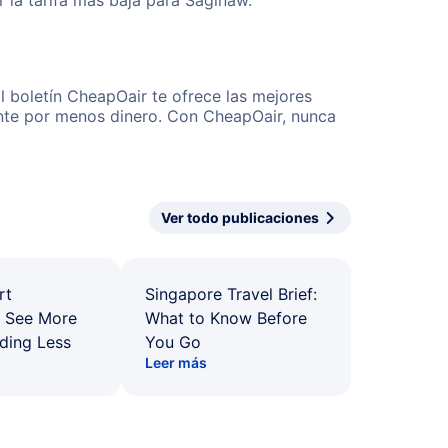
 la tarifa más baja para Saginaw.
l boletín CheapOair te ofrece las mejores
mente por menos dinero. Con CheapOair, nunca
Ver todo publicaciones
rt
Singapore Travel Brief:
: See More
What to Know Before
ding Less
You Go
Leer más