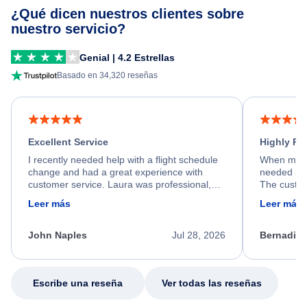
¿Qué dicen nuestros clientes sobre
nuestro servicio?
Genial | 4.2 Estrellas
Basado en 34,320 reseñas
Excellent Service
Highly R
I recently needed help with a flight schedule
When my fl
change and had a great experience with
needed hel
customer service. Laura was professional,
The custom
friendly, and very helpful throughout the
calm, prof
Leer más
Leer más
process. She quickly found a solution and
throughout
kept me informed of the next steps. I truly
alternative
appreciate her excellent service.
necessary f
John Naples
Jul 28, 2026
Bernadine
excellent s
my issue.
Escribe una reseña
Ver todas las reseñas