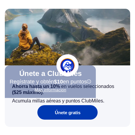
Únete a ClubMiles
Regístrate y obtén
$10
en puntos
Ahorra hasta un 10%
en vuelos seleccionados
Más información
(
$25
máximo)
.
Acumula millas aéreas y puntos ClubMiles.
Únete gratis