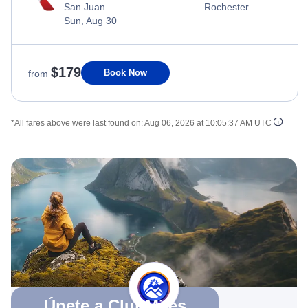
San Juan
Rochester
Sun, Aug 30
$179
Book Now
from
*All fares above were last found on:
Aug 06, 2026 at 10:05:37 AM UTC
Únete a ClubMiles