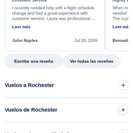
Excellent Service
Highly R
I recently needed help with a flight schedule
When my fl
change and had a great experience with
needed hel
customer service. Laura was professional,
The custom
friendly, and very helpful throughout the
calm, prof
Leer más
Leer más
process. She quickly found a solution and
throughout
kept me informed of the next steps. I truly
alternative
appreciate her excellent service.
necessary f
John Naples
Jul 28, 2026
Bernadine
excellent s
my issue.
Escribe una reseña
Ver todas las reseñas
Vuelos a Rochester
Vuelos de Tampa a Rochester
Vuelos de Rochester
Vuelos de Nueva York a Rochester
Vuelos de Rochester a Bangkok