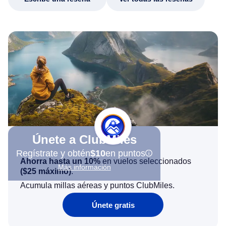
Únete a ClubMiles
Regístrate y obtén
$10
en puntos
Ahorra hasta un 10%
en vuelos seleccionados
Más información
(
$25
máximo)
.
Acumula millas aéreas y puntos ClubMiles.
Únete gratis