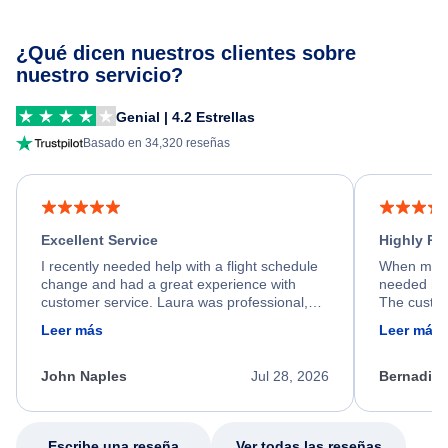
¿Qué dicen nuestros clientes sobre
nuestro servicio?
Genial | 4.2 Estrellas
Basado en 34,320 reseñas
Excellent Service
Highly R
I recently needed help with a flight schedule
When my fl
change and had a great experience with
needed hel
customer service. Laura was professional,
The custom
friendly, and very helpful throughout the
calm, prof
Leer más
Leer más
process. She quickly found a solution and
throughout
kept me informed of the next steps. I truly
alternative
appreciate her excellent service.
necessary f
John Naples
Jul 28, 2026
Bernadine
excellent s
my issue.
Escribe una reseña
Ver todas las reseñas