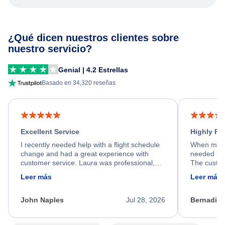
¿Qué dicen nuestros clientes sobre
nuestro servicio?
Genial | 4.2 Estrellas
Basado en 34,320 reseñas
Excellent Service
Highly R
I recently needed help with a flight schedule
When my fl
change and had a great experience with
needed hel
customer service. Laura was professional,
The custom
friendly, and very helpful throughout the
calm, prof
Leer más
Leer más
process. She quickly found a solution and
throughout
kept me informed of the next steps. I truly
alternative
appreciate her excellent service.
necessary f
John Naples
Jul 28, 2026
Bernadine
excellent s
my issue.