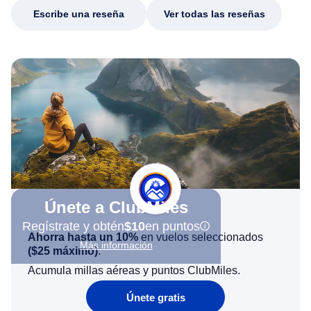
Escribe una reseña
Ver todas las reseñas
Únete a ClubMiles
Regístrate y obtén
$10
en puntos
Ahorra hasta un 10%
en vuelos seleccionados
Más información
(
$25
máximo)
.
Acumula millas aéreas y puntos ClubMiles.
Únete gratis