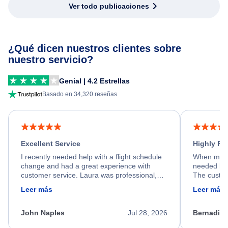
Ver todo publicaciones
¿Qué dicen nuestros clientes sobre
nuestro servicio?
Genial | 4.2 Estrellas
Basado en 34,320 reseñas
Excellent Service
Highly R
I recently needed help with a flight schedule
When my fl
change and had a great experience with
needed hel
customer service. Laura was professional,
The custom
friendly, and very helpful throughout the
calm, prof
Leer más
Leer más
process. She quickly found a solution and
throughout
kept me informed of the next steps. I truly
alternative
appreciate her excellent service.
necessary f
John Naples
Jul 28, 2026
Bernadine
excellent s