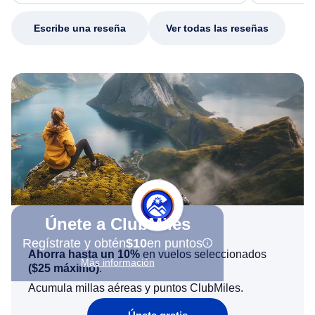
my issue.
Escribe una reseña
Ver todas las reseñas
Únete a ClubMiles
Regístrate y obtén
$10
en puntos
Ahorra hasta un 10%
en vuelos seleccionados
Más información
(
$25
máximo)
.
Acumula millas aéreas y puntos ClubMiles.