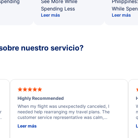
Spending
See More While
Philippines
Spending Less
While Spen
Leer más
Leer más
sobre nuestro servicio?
Highly Recommended
H
When my flight was unexpectedly canceled, I
W
r
needed help rearranging my travel plans. The
n
y
customer service representative was calm,
q
d
professional, and extremely helpful throughout the
w
Leer más
.
process. They quickly found alternative flight
b
options and assisted with the necessary follow-up.
e