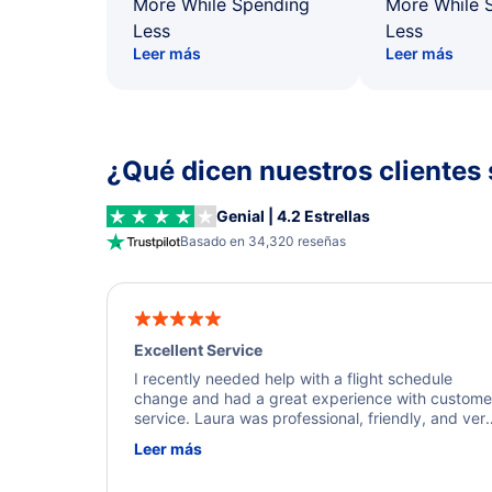
More While Spending
More While 
Less
Less
Leer más
Leer más
¿Qué dicen nuestros clientes 
Genial | 4.2 Estrellas
Basado en 34,320 reseñas
Excellent Service
I recently needed help with a flight schedule
change and had a great experience with custome
service. Laura was professional, friendly, and ver
helpful throughout the process. She quickly foun
Leer más
a solution and kept me informed of the next steps
I truly appreciate her excellent service.