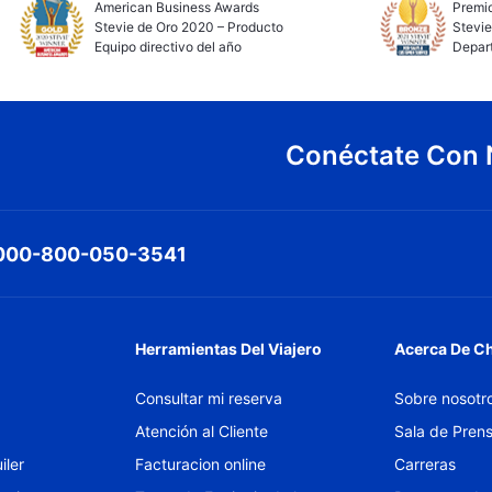
American Business Awards
Premio
Stevie de Oro 2020 – Producto
Stevie
Equipo directivo del año
Depar
Conéctate Con 
000-800-050-3541
Herramientas Del Viajero
Acerca De C
Consultar mi reserva
Sobre nosotr
Atención al Cliente
Sala de Pren
iler
Facturacion online
Carreras