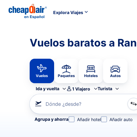
Explora Viajes
Vuelos baratos a Ran
Vuelos
Paquetes
Hoteles
Autos
Ida y vuelta
Turista
1
Viajero
Dónde ¿desde?
Refina tu búsqueda por aerolínea, por ciudad o aerop
Agrupa y ahorra
Añadir hotel
Añadir auto