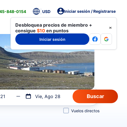
Iniciar sesión / Registrarse
845-848-0154
USD
Desbloquea precios de miembro +
consigue
$10
en puntos
Iniciar sesión
 21
Vie, Ago 28
Vuelos directos