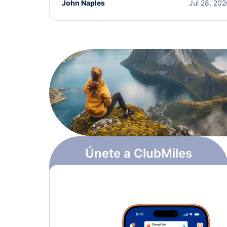
John Naples
Jul 28, 20
Únete a ClubMiles
Regístrate y obtén
$10
en puntos
Más información