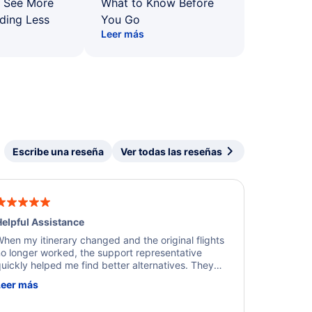
: See More
What to Know Before
ding Less
You Go
Leer más
Escribe una reseña
Ver todas las reseñas
elpful Assistance
hen my itinerary changed and the original flights
o longer worked, the support representative
uickly helped me find better alternatives. They
ere professional, courteous, and went above and
Leer más
eyond to resolve the issue. I'm grateful for the
xcellent assistance and smooth experience.