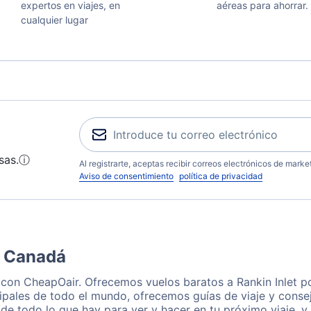
expertos en viajes, en
aéreas para ahorrar.
cualquier lugar
sas.
ⓘ
Al registrarte, aceptas recibir correos electrónicos de mark
Aviso de consentimiento
política de privacidad
, Canadá
a con CheapOair. Ofrecemos vuelos baratos a Rankin Inlet p
ipales de todo el mundo, ofrecemos guías de viaje y consejo
de todo lo que hay para ver y hacer en tu próximo viaje, y