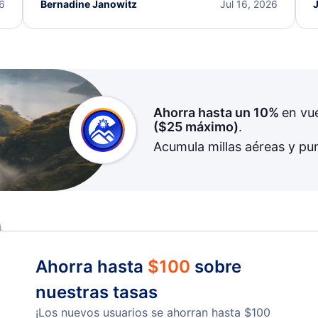
I truly appreciate the excellent support and
26
Bernadine Janowitz
Jul 16, 2026
dedication to resolving my issue.
Ahorra hasta un 10%
en vu
(
$25
máximo)
.
Acumula millas aéreas y pu
Ahorra hasta
$
100
sobre
nuestras tasas
¡Los nuevos usuarios se ahorran hasta
$
100