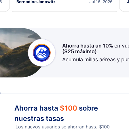
I truly appreciate the excellent support and
26
Bernadine Janowitz
Jul 16, 2026
dedication to resolving my issue.
Ahorra hasta un 10%
en vu
(
$25
máximo)
.
Acumula millas aéreas y pu
Ahorra hasta
$
100
sobre
nuestras tasas
¡Los nuevos usuarios se ahorran hasta
$
100