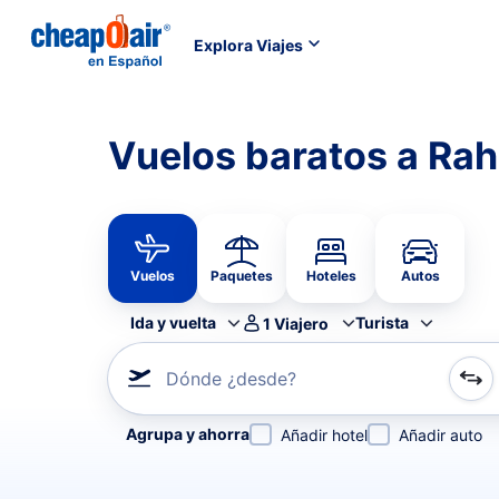
Explora Viajes
Vuelos baratos a Ra
Vuelos
Paquetes
Hoteles
Autos
Ida y vuelta
Turista
1
Viajero
Dónde ¿desde?
Refina tu búsqueda por aerolínea, por ciudad o aerop
Agrupa y ahorra
Añadir hotel
Añadir auto