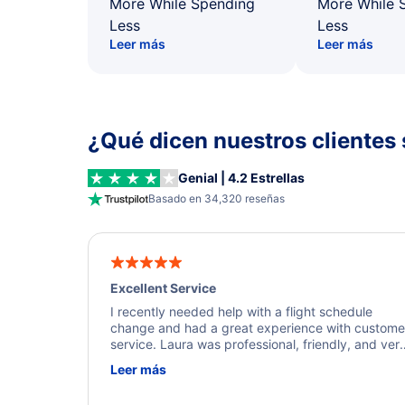
More While Spending
More While 
Less
Less
Leer más
Leer más
¿Qué dicen nuestros clientes 
Genial | 4.2 Estrellas
Basado en 34,320 reseñas
Excellent Service
I recently needed help with a flight schedule
change and had a great experience with custome
service. Laura was professional, friendly, and ver
helpful throughout the process. She quickly foun
Leer más
a solution and kept me informed of the next steps
I truly appreciate her excellent service.