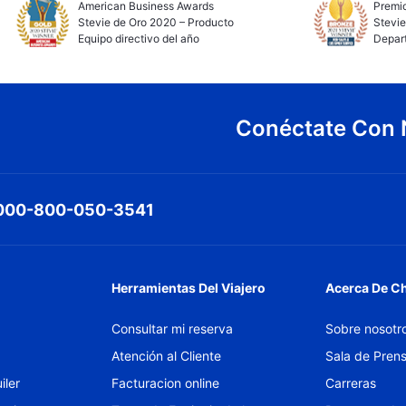
American Business Awards
Premio
Stevie de Oro 2020 – Producto
Stevie
Equipo directivo del año
Depar
Conéctate Con 
000-800-050-3541
Herramientas Del Viajero
Acerca De C
Consultar mi reserva
Sobre nosotr
Atención al Cliente
Sala de Pren
iler
Facturacion online
Carreras