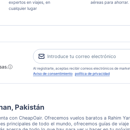
expertos en viajes, en
aéreas para ahorrar.
cualquier lugar
sas.
ⓘ
Al registrarte, aceptas recibir correos electrónicos de mark
Aviso de consentimiento
política de privacidad
han, Pakistán
enta con CheapOair. Ofrecemos vuelos baratos a Rahim Yar
es principales de todo el mundo, ofrecemos guías de viaje 
ás acerca de todo lo que hay para ver y hacer en tu próxi