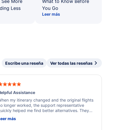
: See More
What to Know Before
ding Less
You Go
Leer más
Escribe una reseña
Ver todas las reseñas
elpful Assistance
hen my itinerary changed and the original flights
o longer worked, the support representative
uickly helped me find better alternatives. They
ere professional, courteous, and went above and
Leer más
eyond to resolve the issue. I'm grateful for the
xcellent assistance and smooth experience.