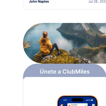
John Naples
Jul 28, 20
Únete a ClubMiles
Regístrate y obtén
$10
en puntos
Más información