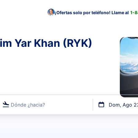
¡Ofertas solo por teléfono! Llame al
1-
him Yar Khan (RYK)
Dónde ¿hacia?
Dom, Ago 2
uerto o por vuelos directos