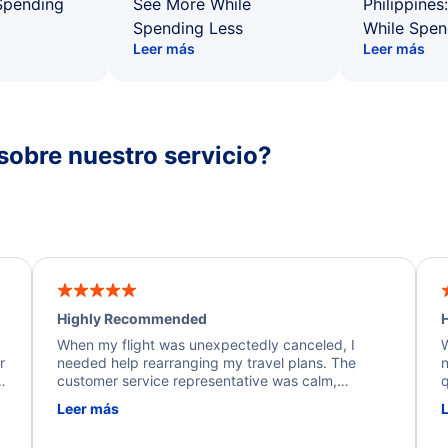
Spending
See More While
Philippines
Spending Less
While Spen
Leer más
Leer más
sobre nuestro servicio?
Highly Recommended
H
When my flight was unexpectedly canceled, I
W
r
needed help rearranging my travel plans. The
n
y
customer service representative was calm,
q
d
professional, and extremely helpful throughout the
w
Leer más
.
process. They quickly found alternative flight
b
options and assisted with the necessary follow-up.
e