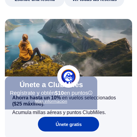
Únete a ClubMiles
Regístrate y obtén
$10
en puntos
Ahorra hasta un 10%
en vuelos seleccionados
Más información
(
$25
máximo)
.
Acumula millas aéreas y puntos ClubMiles.
Únete gratis