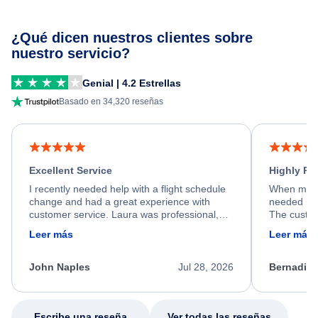
¿Qué dicen nuestros clientes sobre
nuestro servicio?
Genial | 4.2 Estrellas
Basado en 34,320 reseñas
Excellent Service
Highly R
I recently needed help with a flight schedule
When my fl
change and had a great experience with
needed hel
customer service. Laura was professional,
The custom
friendly, and very helpful throughout the
calm, prof
Leer más
Leer más
process. She quickly found a solution and
throughout
kept me informed of the next steps. I truly
alternative
appreciate her excellent service.
necessary f
John Naples
Jul 28, 2026
Bernadine
excellent s
my issue.
Escribe una reseña
Ver todas las reseñas