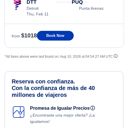
DTT
PUQ
Detroit
Punta Arenas
Thu, Feb 11
$1018
Book Now
from
*All fares above were last found on:
Aug 10, 2026 at 04:54:27 AM UTC
Reserva con confianza.
Con la confianza de más de 40
millones de viajeros
Promesa de Igualar Precios
ⓘ
¿Encontraste una mejor oferta? ¡La
igualamos!