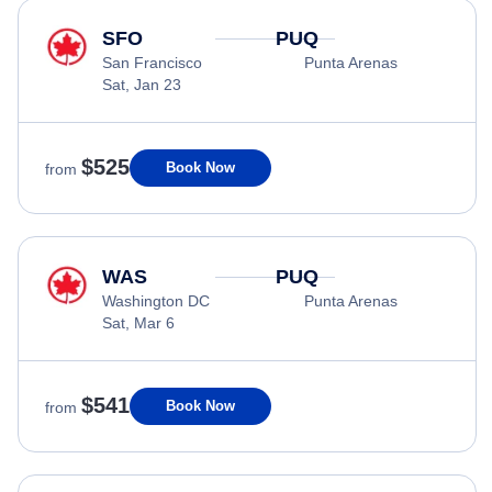
SFO
PUQ
San Francisco
Punta Arenas
Sat, Jan 23
$525
Book Now
from
WAS
PUQ
Washington DC
Punta Arenas
Sat, Mar 6
$541
Book Now
from