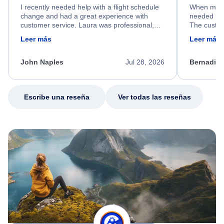
I recently needed help with a flight schedule
When my fl
change and had a great experience with
needed hel
customer service. Laura was professional,
The custom
friendly, and very helpful throughout the
calm, prof
Leer más
Leer más
process. She quickly found a solution and
throughout
kept me informed of the next steps. I truly
alternative
appreciate her excellent service.
necessary f
John Naples
Jul 28, 2026
Bernadine
excellent s
my issue.
Escribe una reseña
Ver todas las reseñas