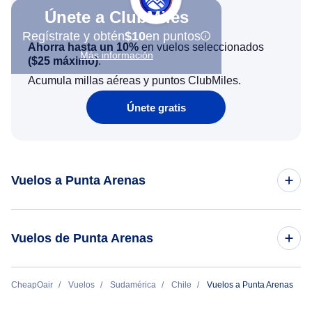
Únete a ClubMiles
Regístrate y obtén
$10
en puntos
Ahorra hasta un 10%
en vuelos seleccionados
Más información
(
$25
máximo)
.
Acumula millas aéreas y puntos ClubMiles.
Únete gratis
Vuelos a Punta Arenas
Vuelos de Nueva York a Punta Arenas
Vuelos de Punta Arenas
Vuelos de Atlanta a Punta Arenas
Vuelos de Punta Arenas a Santiago
CheapOair
Vuelos
Sudamérica
Chile
Vuelos a Punta Arenas
Vuelos de San Francisco a Punta Arenas