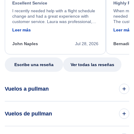
Excellent Service
Highly R
I recently needed help with a flight schedule
When my fl
change and had a great experience with
needed hel
customer service. Laura was professional,
The custom
friendly, and very helpful throughout the
calm, prof
Leer más
Leer más
process. She quickly found a solution and
throughout
kept me informed of the next steps. I truly
alternative
appreciate her excellent service.
necessary f
John Naples
Jul 28, 2026
Bernadine
excellent s
my issue.
Escribe una reseña
Ver todas las reseñas
Vuelos a pullman
Vuelos de Seattle a pullman
Vuelos de pullman
Vuelos de Atlanta a pullman
Vuelos de pullman a los Angeles