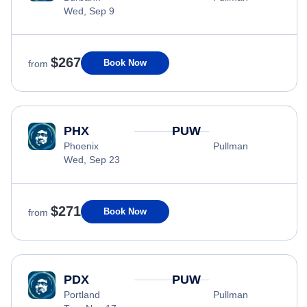
Wed, Sep 9
$267
Book Now
from
PHX
PUW
Phoenix
Pullman
Wed, Sep 23
$271
Book Now
from
PDX
PUW
Portland
Pullman