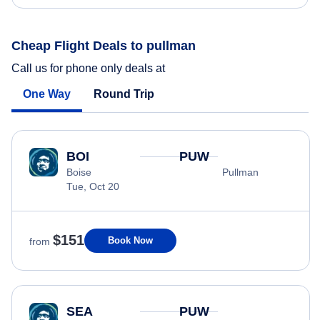
Cheap Flight Deals to pullman
Call us for phone only deals at
One Way
Round Trip
BOI
PUW
Boise
Pullman
Tue, Oct 20
$151
Book Now
from
SEA
PUW