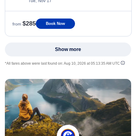
Tue, Nov 17
$285
Book Now
from
Show more
*All fares above were last found on:
Aug 10, 2026 at 05:13:35 AM UTC