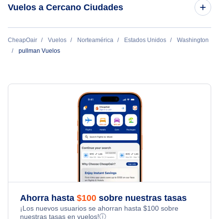
Vuelos a Cercano Ciudades
Vuelos de Boise a pullman
Vuelos de pullman a Seattle
Spokane Vuelos
CheapOair
Vuelos
Norteamérica
Estados Unidos
Washington
Vuelos de pullman a Dallas
pullman Vuelos
Walla Walla Vuelos
Hayden Vuelos
Ahorra hasta
$
100
sobre nuestras tasas
¡Los nuevos usuarios se ahorran hasta
$
100
sobre
nuestras tasas en vuelos!
ⓘ