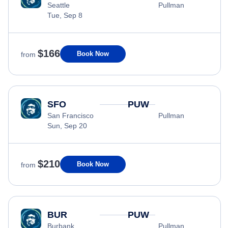
Seattle
Pullman
Tue, Sep 8
$166
Book Now
from
SFO
PUW
San Francisco
Pullman
Sun, Sep 20
$210
Book Now
from
BUR
PUW
Burbank
Pullman