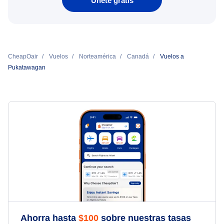
Únete gratis
CheapOair
Vuelos
Norteamérica
Canadá
Vuelos a
Pukatawagan
Ahorra hasta
$
100
sobre nuestras tasas