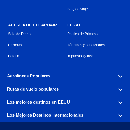
Blog de viaje
ACERCA DE CHEAPOAIR
LEGAL
Sala de Prensa
Política de Privacidad
Carreras
Términos y condiciones
Boletín
Impuestos y tasas
Aerolíneas Populares
Rutas de vuelo populares
Explora nuestras opciones de tarifas aéreas baratas por
aerolínea, con más de 500 opciones para elegir.
Los mejores destinos en EEUU
Reserva una de nuestras rutas de vuelo más populares
Aeromexico
Air Canada
con tres sencillos clics.
Los Mejores Destinos Internacionales
Air France
Encuentra boletos de avión baratos a destinos
Alaska Airlines
populares de los EEUU de costa a costa.
Atlanta a Ft Lauderdale
Chicago a Las Vegas
American Airlines
China Eastern Airlines
Consigue vuelos baratos a destinos globales en Europa,