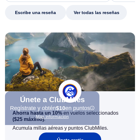
my issue.
Escribe una reseña
Ver todas las reseñas
Únete a ClubMiles
Regístrate y obtén
$10
en puntos
Ahorra hasta un 10%
en vuelos seleccionados
Más información
(
$25
máximo)
.
Acumula millas aéreas y puntos ClubMiles.