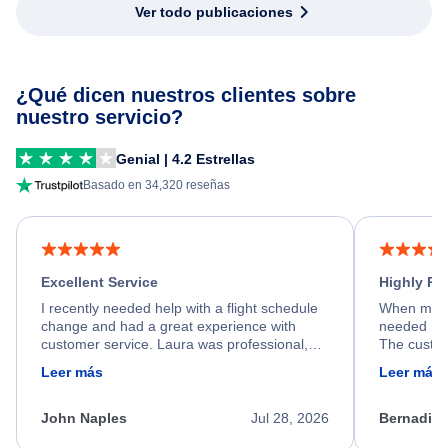
Ver todo publicaciones
¿Qué dicen nuestros clientes sobre
nuestro servicio?
Genial | 4.2 Estrellas
Basado en 34,320 reseñas
Excellent Service
Highly R
I recently needed help with a flight schedule
When my fl
change and had a great experience with
needed hel
customer service. Laura was professional,
The custom
friendly, and very helpful throughout the
calm, prof
Leer más
Leer más
process. She quickly found a solution and
throughout
kept me informed of the next steps. I truly
alternative
appreciate her excellent service.
necessary f
John Naples
Jul 28, 2026
Bernadine
excellent s