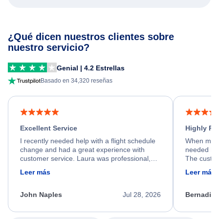
¿Qué dicen nuestros clientes sobre
nuestro servicio?
Genial | 4.2 Estrellas
Basado en 34,320 reseñas
Excellent Service
Highly R
I recently needed help with a flight schedule
When my fl
change and had a great experience with
needed hel
customer service. Laura was professional,
The custom
friendly, and very helpful throughout the
calm, prof
Leer más
Leer más
process. She quickly found a solution and
throughout
kept me informed of the next steps. I truly
alternative
appreciate her excellent service.
necessary f
John Naples
Jul 28, 2026
Bernadine
excellent s
my issue.