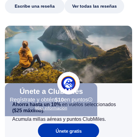
Escribe una reseña
Ver todas las reseñas
Únete a ClubMiles
Regístrate y obtén
$10
en puntos
Ahorra hasta un 10%
en vuelos seleccionados
Más información
(
$25
máximo)
.
Acumula millas aéreas y puntos ClubMiles.
Únete gratis