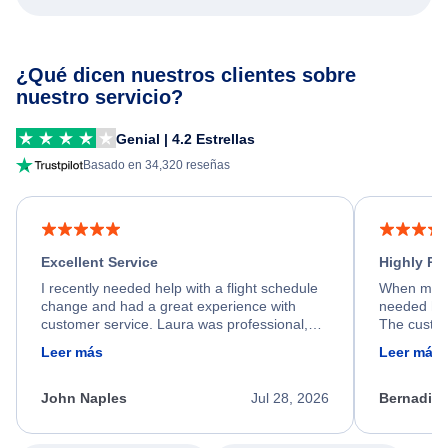
¿Qué dicen nuestros clientes sobre
nuestro servicio?
Genial | 4.2 Estrellas
Basado en 34,320 reseñas
Excellent Service
Highly R
I recently needed help with a flight schedule
When my fl
change and had a great experience with
needed hel
customer service. Laura was professional,
The custom
friendly, and very helpful throughout the
calm, prof
Leer más
Leer más
process. She quickly found a solution and
throughout
kept me informed of the next steps. I truly
alternative
appreciate her excellent service.
necessary f
John Naples
Jul 28, 2026
Bernadine
excellent s
my issue.