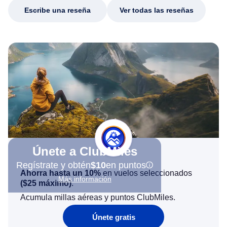
Escribe una reseña
Ver todas las reseñas
Únete a ClubMiles
Regístrate y obtén
$10
en puntos
Ahorra hasta un 10%
en vuelos seleccionados
Más información
(
$25
máximo)
.
Acumula millas aéreas y puntos ClubMiles.
Únete gratis