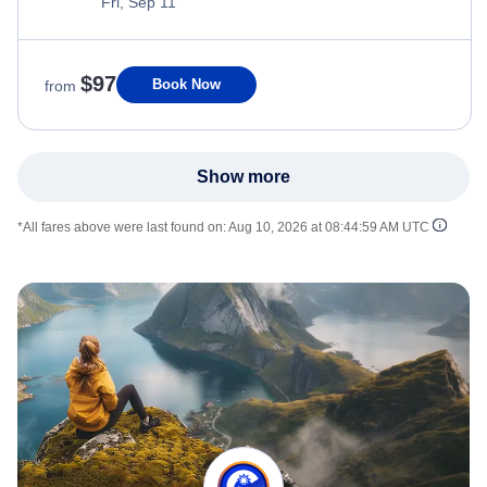
Fri, Sep 11
$97
Book Now
from
Show more
*All fares above were last found on:
Aug 10, 2026 at 08:44:59 AM UTC