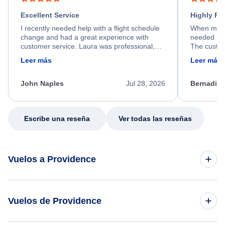
Excellent Service
Highly R
I recently needed help with a flight schedule
When my fl
change and had a great experience with
needed hel
customer service. Laura was professional,
The custom
friendly, and very helpful throughout the
calm, prof
Leer más
Leer más
process. She quickly found a solution and
throughout
kept me informed of the next steps. I truly
alternative
appreciate her excellent service.
necessary f
John Naples
Jul 28, 2026
Bernadine
excellent s
my issue.
Escribe una reseña
Ver todas las reseñas
Vuelos a Providence
Vuelos de los Angeles a Providence
Vuelos de Providence
Vuelos de Orlando a Providence