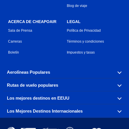
Blog de viaje
ACERCA DE CHEAPOAIR
LEGAL
Sala de Prensa
Política de Privacidad
Carreras
Términos y condiciones
Boletín
Impuestos y tasas
Aerolíneas Populares
Rutas de vuelo populares
Explora nuestras opciones de tarifas aéreas baratas por
aerolínea, con más de 500 opciones para elegir.
Los mejores destinos en EEUU
Reserva una de nuestras rutas de vuelo más populares
Aeromexico
Air Canada
con tres sencillos clics.
Los Mejores Destinos Internacionales
Air France
Encuentra boletos de avión baratos a destinos
Alaska Airlines
populares de los EEUU de costa a costa.
Atlanta a Ft Lauderdale
Chicago a Las Vegas
American Airlines
China Eastern Airlines
Consigue vuelos baratos a destinos globales en Europa,