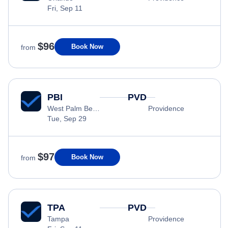
Fri, Sep 11
$96
Book Now
from
PBI
PVD
West Palm Beach
Providence
Tue, Sep 29
$97
Book Now
from
TPA
PVD
Tampa
Providence