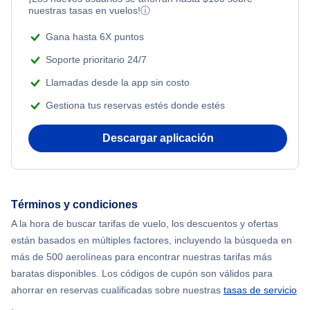
nuestras tasas en vuelos!
ⓘ
Block Island Vuelos
Gana hasta 6X puntos
Nueva londres Vuelos
Soporte prioritario 24/7
Llamadas desde la app sin costo
Marthas Vineyard Vuelos
Gestiona tus reservas estés donde estés
Descargar aplicación
Términos y condiciones
A la hora de buscar tarifas de vuelo, los descuentos y ofertas
están basados en múltiples factores, incluyendo la búsqueda en
más de 500 aerolíneas para encontrar nuestras tarifas más
baratas disponibles. Los códigos de cupón son válidos para
ahorrar en reservas cualificadas sobre nuestras
tasas de servicio
.