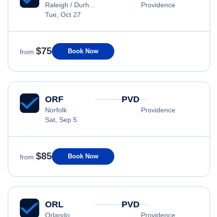
Raleigh / Durham
Providence
Tue, Oct 27
$75
Book Now
from
ORF
PVD
Norfolk
Providence
Sat, Sep 5
$85
Book Now
from
ORL
PVD
Orlando
Providence