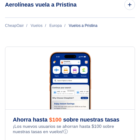
Aerolíneas vuela a Pristina
Vuelos de Toronto a Pristina
Vuelos de Pristina a Chicago
Vuelos de Orlando a Pristina
Austrian Airlines
CheapOair
Vuelos
Europa
Vuelos a Pristina
Vuelos de Pristina a Zurich
Vuelos de Dallas a Pristina
Swiss International Air Lines
Vuelos de Pristina a Londres
Vuelos de los Angeles a Pristina
Eurowings
Vuelos de Pristina a Atlanta
Vuelos de Detroit a Pristina
LOT Polish Airlines
Jetairfly Airline
Ahorra hasta
$
100
sobre nuestras tasas
¡Los nuevos usuarios se ahorran hasta
$
100
sobre
nuestras tasas en vuelos!
ⓘ