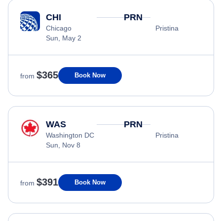
CHI
PRN
Chicago
Pristina
Sun, May 2
$365
Book Now
from
WAS
PRN
Washington DC
Pristina
Sun, Nov 8
$391
Book Now
from