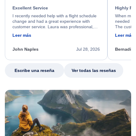
Excellent Service
Highly R
I recently needed help with a flight schedule
When my fl
change and had a great experience with
needed hel
customer service. Laura was professional,
The custom
friendly, and very helpful throughout the
calm, prof
Leer más
Leer más
process. She quickly found a solution and
throughout
kept me informed of the next steps. I truly
alternative
appreciate her excellent service.
necessary f
John Naples
Jul 28, 2026
Bernadine
excellent s
my issue.
Escribe una reseña
Ver todas las reseñas