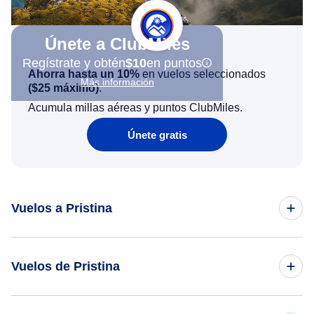
Únete a ClubMiles
Regístrate y obtén
$10
en puntos
Ahorra hasta un 10%
en vuelos seleccionados
Más información
(
$25
máximo)
.
Acumula millas aéreas y puntos ClubMiles.
Únete gratis
Vuelos a Pristina
Vuelos de Nueva York a Pristina
Vuelos de Pristina
Vuelos de Chicago a Pristina
Vuelos de Pristina a Nueva York