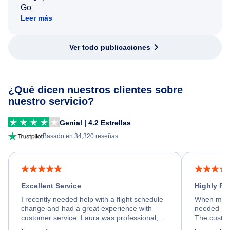
Go
Leer más
Ver todo publicaciones
¿Qué dicen nuestros clientes sobre
nuestro servicio?
Genial | 4.2 Estrellas
Basado en 34,320 reseñas
Excellent Service
Highly R
I recently needed help with a flight schedule
When my fl
change and had a great experience with
needed hel
customer service. Laura was professional,
The custom
friendly, and very helpful throughout the
calm, prof