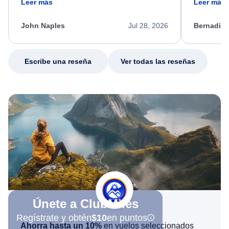
Leer más
Leer más
process. She quickly found a solution and
throughout
kept me informed of the next steps. I truly
alternative
appreciate her excellent service.
necessary f
John Naples
Jul 28, 2026
Bernadine
excellent s
my issue.
Escribe una reseña
Ver todas las reseñas
Únete a ClubMiles
Regístrate y obtén
$10
en puntos
Ahorra hasta un 10%
en vuelos seleccionados