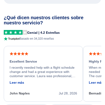
¿Qué dicen nuestros clientes sobre
nuestro servicio?
Genial | 4.2 Estrellas
Basado en 34,320 reseñas
Excellent Service
Highly R
I recently needed help with a flight schedule
When my fl
change and had a great experience with
needed hel
customer service. Laura was professional,
The custom
friendly, and very helpful throughout the
calm, prof
Leer más
Leer más
process. She quickly found a solution and
throughout
kept me informed of the next steps. I truly
alternative
appreciate her excellent service.
necessary f
John Naples
Jul 28, 2026
Bernadine
excellent s
my issue.