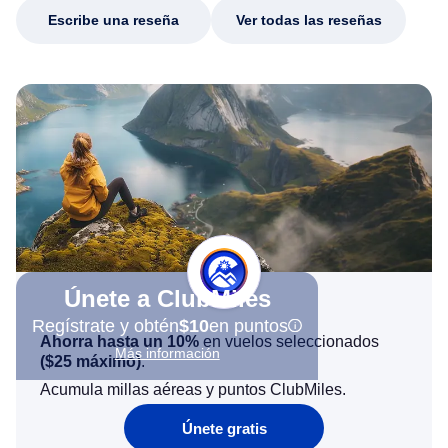
Escribe una reseña
Ver todas las reseñas
Únete a ClubMiles
Regístrate y obtén
$10
en puntos
Ahorra hasta un 10%
en vuelos seleccionados
Más información
(
$25
máximo)
.
Acumula millas aéreas y puntos ClubMiles.
Únete gratis