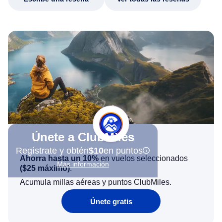
Únete a ClubMiles
Regístrate y obtén
$10
en puntos
Ahorra hasta un 10%
en vuelos seleccionados
Más información
(
$25
máximo)
.
Acumula millas aéreas y puntos ClubMiles.
Únete gratis