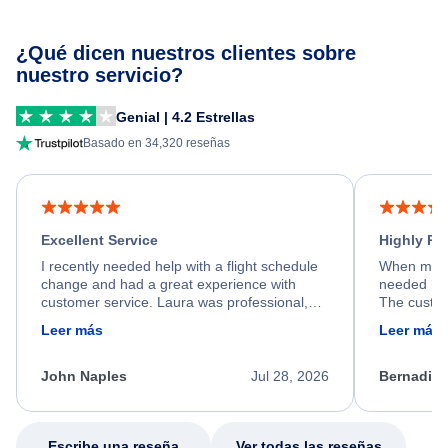
¿Qué dicen nuestros clientes sobre
nuestro servicio?
Genial | 4.2 Estrellas
Basado en 34,320 reseñas
Excellent Service
Highly R
I recently needed help with a flight schedule
When my fl
change and had a great experience with
needed hel
customer service. Laura was professional,
The custom
friendly, and very helpful throughout the
calm, prof
Leer más
Leer más
process. She quickly found a solution and
throughout
kept me informed of the next steps. I truly
alternative
appreciate her excellent service.
necessary f
John Naples
Jul 28, 2026
Bernadine
excellent s
my issue.
Escribe una reseña
Ver todas las reseñas