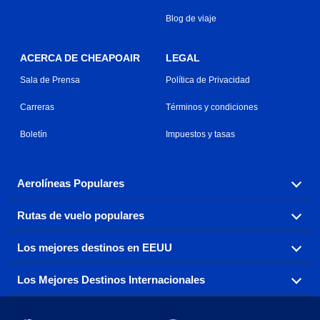
Blog de viaje
ACERCA DE CHEAPOAIR
LEGAL
Sala de Prensa
Política de Privacidad
Carreras
Términos y condiciones
Boletín
Impuestos y tasas
Aerolíneas Populares
Rutas de vuelo populares
Explora nuestras opciones de tarifas aéreas baratas por
aerolínea, con más de 500 opciones para elegir.
Los mejores destinos en EEUU
Reserva una de nuestras rutas de vuelo más populares
Aeromexico
Air Canada
con tres sencillos clics.
Los Mejores Destinos Internacionales
Air France
Encuentra boletos de avión baratos a destinos
Alaska Airlines
populares de los EEUU de costa a costa.
Atlanta a Ft Lauderdale
Chicago a Las Vegas
American Airlines
China Eastern Airlines
Consigue vuelos baratos a destinos globales en Europa,