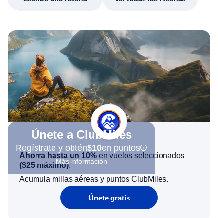
Únete a ClubMiles
Regístrate y obtén
$10
en puntos
Ahorra hasta un 10%
en vuelos seleccionados
Más información
(
$25
máximo)
.
Acumula millas aéreas y puntos ClubMiles.
Únete gratis