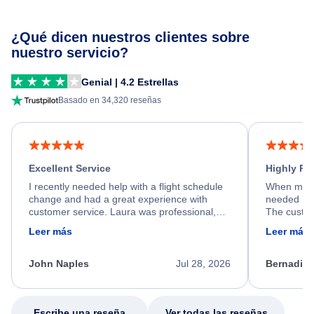
¿Qué dicen nuestros clientes sobre
nuestro servicio?
Genial | 4.2 Estrellas
Basado en 34,320 reseñas
Excellent Service
Highly R
I recently needed help with a flight schedule
When my fl
change and had a great experience with
needed hel
customer service. Laura was professional,
The custom
friendly, and very helpful throughout the
calm, prof
Leer más
Leer más
process. She quickly found a solution and
throughout
kept me informed of the next steps. I truly
alternative
appreciate her excellent service.
necessary f
John Naples
Jul 28, 2026
Bernadine
excellent s
my issue.
Escribe una reseña
Ver todas las reseñas