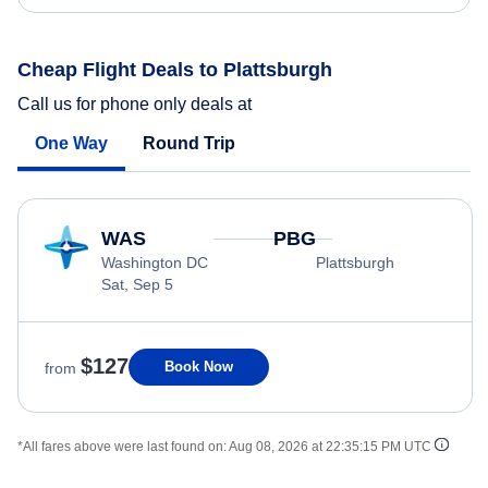
Cheap Flight Deals to Plattsburgh
Call us for phone only deals at
One Way
Round Trip
WAS
PBG
Washington DC
Plattsburgh
Sat, Sep 5
$127
Book Now
from
*All fares above were last found on:
Aug 08, 2026 at 22:35:15 PM UTC