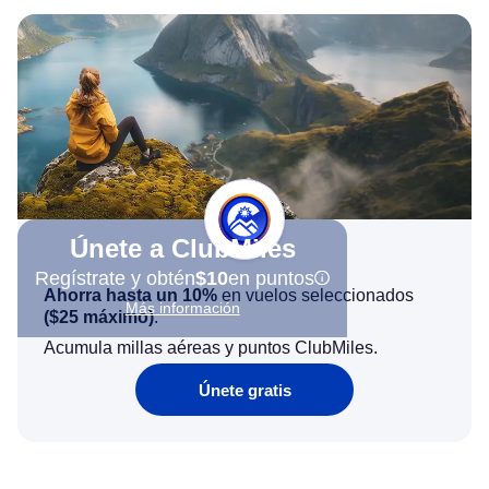
Únete a ClubMiles
Regístrate y obtén
$10
en puntos
Ahorra hasta un 10%
en vuelos seleccionados
Más información
(
$25
máximo)
.
Acumula millas aéreas y puntos ClubMiles.
Únete gratis