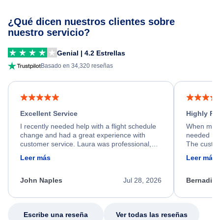
¿Qué dicen nuestros clientes sobre
nuestro servicio?
Genial | 4.2 Estrellas
Basado en 34,320 reseñas
Excellent Service
Highly R
I recently needed help with a flight schedule
When my fl
change and had a great experience with
needed hel
customer service. Laura was professional,
The custom
friendly, and very helpful throughout the
calm, prof
Leer más
Leer más
process. She quickly found a solution and
throughout
kept me informed of the next steps. I truly
alternative
appreciate her excellent service.
necessary f
John Naples
Jul 28, 2026
Bernadine
excellent s
my issue.
Escribe una reseña
Ver todas las reseñas