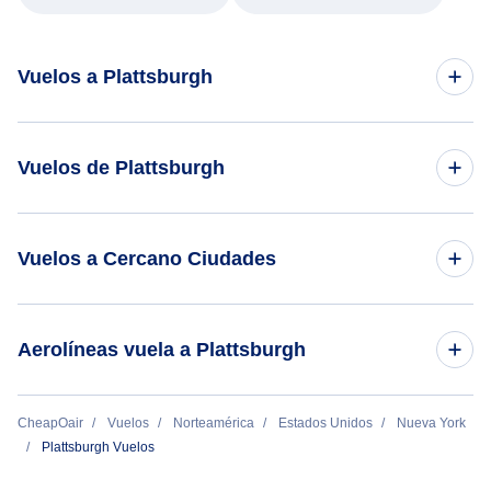
Vuelos a Plattsburgh
Vuelos de Washington DC a Plattsburgh
Vuelos de Plattsburgh
Vuelos de Plattsburgh a Washington DC
Vuelos a Cercano Ciudades
Burlington Vuelos
Aerolíneas vuela a Plattsburgh
Saranac Lake Vuelos
Contour Airlines
CheapOair
Vuelos
Norteamérica
Estados Unidos
Nueva York
Massena Vuelos
Plattsburgh Vuelos