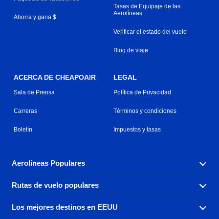
Tasas de Equipaje de las
Aerolíneas
Ahorra y gana $
Verificar el estado del vuelo
Blog de viaje
ACERCA DE CHEAPOAIR
LEGAL
Sala de Prensa
Política de Privacidad
Carreras
Términos y condiciones
Boletín
Impuestos y tasas
Aerolíneas Populares
Rutas de vuelo populares
Explora nuestras opciones de tarifas aéreas baratas por
aerolínea, con más de 500 opciones para elegir.
Los mejores destinos en EEUU
Reserva una de nuestras rutas de vuelo más populares
Aeromexico
Air Canada
con tres sencillos clics.