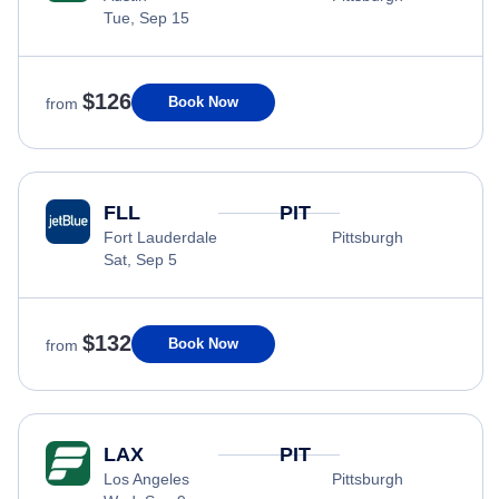
Tue, Sep 15
$126
Book Now
from
FLL
PIT
Fort Lauderdale
Pittsburgh
Sat, Sep 5
$132
Book Now
from
LAX
PIT
Los Angeles
Pittsburgh