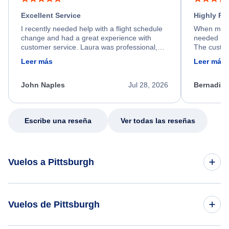
Excellent Service
Highly R
I recently needed help with a flight schedule
When my fl
change and had a great experience with
needed hel
customer service. Laura was professional,
The custom
friendly, and very helpful throughout the
calm, prof
Leer más
Leer más
process. She quickly found a solution and
throughout
kept me informed of the next steps. I truly
alternative
appreciate her excellent service.
necessary f
John Naples
Jul 28, 2026
Bernadine
excellent s
my issue.
Escribe una reseña
Ver todas las reseñas
Vuelos a Pittsburgh
Vuelos de Delhi a Pittsburgh
Vuelos de Pittsburgh
Vuelos de El Cairo a Pittsburgh