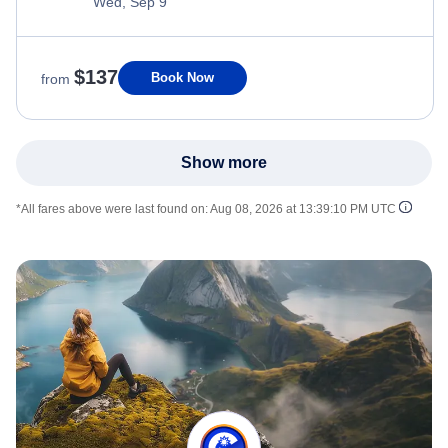
Wed, Sep 9
$137
Book Now
from
Show more
*All fares above were last found on:
Aug 08, 2026 at 13:39:10 PM UTC