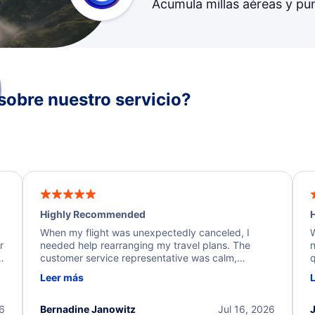
Acumula millas aéreas y pu
sobre nuestro servicio?
Highly Recommended
H
When my flight was unexpectedly canceled, I
W
r
needed help rearranging my travel plans. The
n
y
customer service representative was calm,
q
d
professional, and extremely helpful throughout the
w
Leer más
.
process. They quickly found alternative flight
b
options and assisted with the necessary follow-up.
e
I truly appreciate the excellent support and
26
Bernadine Janowitz
Jul 16, 2026