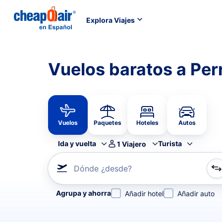
Explora Viajes
Vuelos baratos a Per
Vuelos
Paquetes
Hoteles
Autos
Ida y vuelta
Turista
1
Viajero
Dónde ¿desde?
Refina tu búsqueda por aerolínea, por ciudad o aerop
Agrupa y ahorra
Añadir hotel
Añadir auto