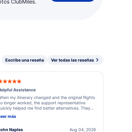
ntos ClubMiles.
Escribe una reseña
Ver todas las reseñas
elpful Assistance
hen my itinerary changed and the original flights
o longer worked, the support representative
uickly helped me find better alternatives. They
ere professional, courteous, and went above and
Leer más
eyond to resolve the issue. I'm grateful for the
xcellent assistance and smooth experience.
John Naples
Aug 04, 2026