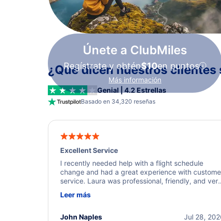
Únete a ClubMiles
Regístrate y obtén
$10
en puntos
¿Qué dicen nuestros clientes 
Más información
Genial | 4.2 Estrellas
Basado en 34,320 reseñas
Excellent Service
I recently needed help with a flight schedule
change and had a great experience with custome
service. Laura was professional, friendly, and ver
helpful throughout the process. She quickly foun
Leer más
a solution and kept me informed of the next steps
I truly appreciate her excellent service.
John Naples
Jul 28, 20