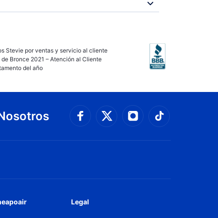
s Stevie por ventas y servicio al cliente
 de Bronce 2021 – Atención al Cliente
tamento del año
Nosotros
Conéctate con Faceboo
Connect with 
Conéctate con Twit
Conéctate
heapoair
Legal