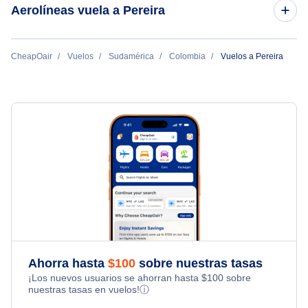
Aerolíneas vuela a Pereira
Vuelos de Washington DC a Pereira
Vuelos de Pereira a Bogota
Vuelos de Miami a Pereira
Avianca
CheapOair
Vuelos
Sudamérica
Colombia
Vuelos a Pereira
Vuelos de Pereira a Madrid
Vuelos de Chicago a Pereira
Vuelos de Pereira a Miami
Vuelos de Bogota a Pereira
Vuelos de Pereira a Bostón
Vuelos de Bostón a Pereira
Vuelos de Pereira a Orlando
Vuelos de los Angeles a Pereira
Vuelos de Pereira a Chicago
Ahorra hasta
$
100
sobre nuestras tasas
¡Los nuevos usuarios se ahorran hasta
$
100
sobre
nuestras tasas en vuelos!
ⓘ