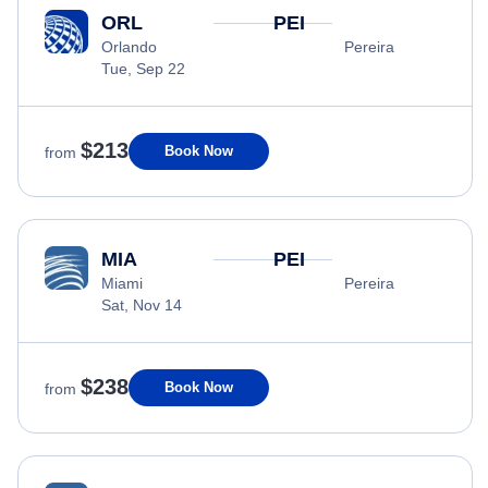
ORL
PEI
Orlando
Pereira
Tue, Sep 22
$213
Book Now
from
MIA
PEI
Miami
Pereira
Sat, Nov 14
$238
Book Now
from