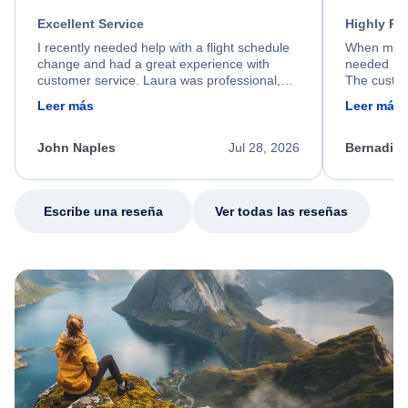
Excellent Service
Highly R
I recently needed help with a flight schedule
When my fl
change and had a great experience with
needed hel
customer service. Laura was professional,
The custom
friendly, and very helpful throughout the
calm, prof
Leer más
Leer más
process. She quickly found a solution and
throughout
kept me informed of the next steps. I truly
alternative
appreciate her excellent service.
necessary f
John Naples
Jul 28, 2026
Bernadine
excellent s
my issue.
Escribe una reseña
Ver todas las reseñas