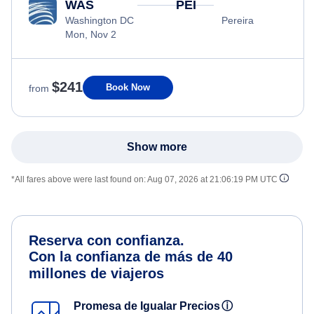
WAS
PEI
Washington DC
Pereira
Mon, Nov 2
$241
Book Now
from
Show more
*All fares above were last found on:
Aug 07, 2026 at 21:06:19 PM UTC
Reserva con confianza.
Con la confianza de más de 40
millones de viajeros
Promesa de Igualar Precios
ⓘ