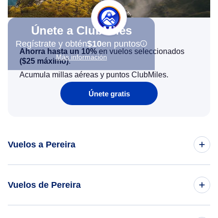
Únete a ClubMiles
Regístrate y obtén
$10
en puntos
Ahorra hasta un 10%
en vuelos seleccionados
Más información
(
$25
máximo)
.
Acumula millas aéreas y puntos ClubMiles.
Únete gratis
Vuelos a Pereira
Vuelos de Nueva York a Pereira
Vuelos de Pereira
Vuelos de Orlando a Pereira
Vuelos de Pereira a Nueva York