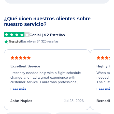
¿Qué dicen nuestros clientes sobre
nuestro servicio?
Genial | 4.2 Estrellas
Basado en 34,320 reseñas
Excellent Service
Highly R
I recently needed help with a flight schedule
When my fl
change and had a great experience with
needed hel
customer service. Laura was professional,
The custom
friendly, and very helpful throughout the
calm, prof
Leer más
Leer más
process. She quickly found a solution and
throughout
kept me informed of the next steps. I truly
alternative
appreciate her excellent service.
necessary f
John Naples
Jul 28, 2026
Bernadine
excellent s
my issue.