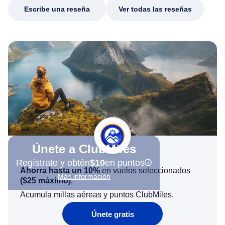
Escribe una reseña
Ver todas las reseñas
Únete a ClubMiles
Regístrate y obtén
$10
en puntos
Ahorra hasta un 10%
en vuelos seleccionados
Más información
(
$25
máximo)
.
Acumula millas aéreas y puntos ClubMiles.
Únete gratis