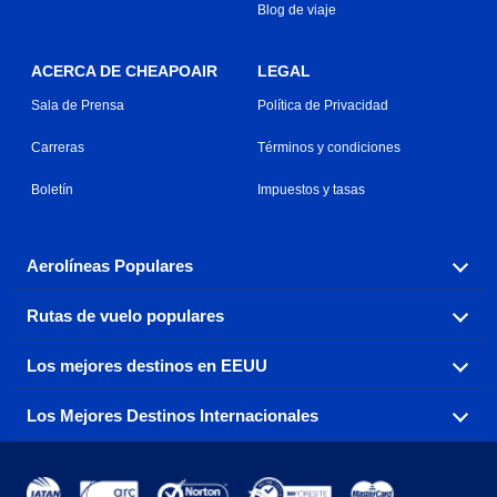
Blog de viaje
ACERCA DE CHEAPOAIR
LEGAL
Sala de Prensa
Política de Privacidad
Carreras
Términos y condiciones
Boletín
Impuestos y tasas
Aerolíneas Populares
Rutas de vuelo populares
Explora nuestras opciones de tarifas aéreas baratas por
aerolínea, con más de 500 opciones para elegir.
Los mejores destinos en EEUU
Reserva una de nuestras rutas de vuelo más populares
Aeromexico
Air Canada
con tres sencillos clics.
Los Mejores Destinos Internacionales
Air France
Encuentra boletos de avión baratos a destinos
Alaska Airlines
populares de los EEUU de costa a costa.
Atlanta a Ft Lauderdale
Chicago a Las Vegas
American Airlines
China Eastern Airlines
Consigue vuelos baratos a destinos globales en Europa,
Asia y más allá.
Ft Lauderdale a Nueva York
Los Ángeles a Las Vegas