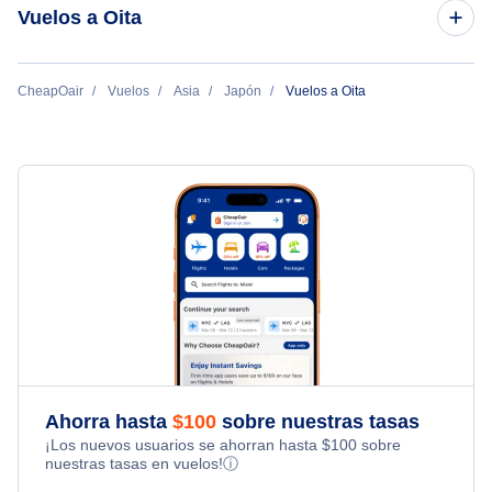
Vuelos a Oita
Vuelos de Nueva York a Oita
CheapOair
Vuelos
Asia
Japón
Vuelos a Oita
Vuelos de los Angeles a Oita
Ahorra hasta
$
100
sobre nuestras tasas
¡Los nuevos usuarios se ahorran hasta
$
100
sobre
nuestras tasas en vuelos!
ⓘ