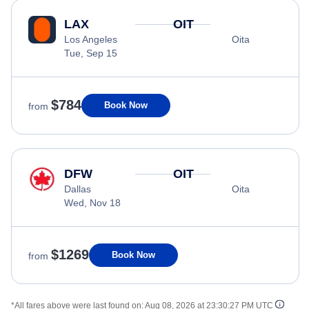
LAX
OIT
Los Angeles
Oita
Tue, Sep 15
$784
Book Now
from
DFW
OIT
Dallas
Oita
Wed, Nov 18
$1269
Book Now
from
*All fares above were last found on:
Aug 08, 2026 at 23:30:27 PM UTC