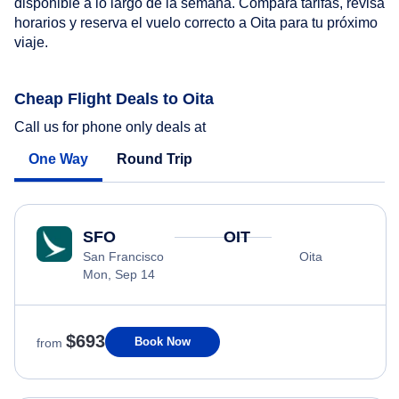
disponible a lo largo de la semana. Compara tarifas, revisa
horarios y reserva el vuelo correcto a Oita para tu próximo
viaje.
Cheap Flight Deals to Oita
Call us for phone only deals at
One Way
Round Trip
SFO
OIT
San Francisco
Oita
Mon, Sep 14
$693
Book Now
from