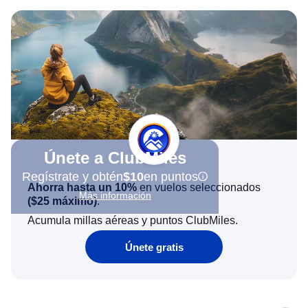
Únete a ClubMiles
Regístrate y obtén
$10
en puntos
Ahorra hasta un 10%
en vuelos seleccionados
Más información
(
$25
máximo)
.
Acumula millas aéreas y puntos ClubMiles.
Únete gratis