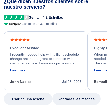
¿Qué dicen nuestros clientes sobre
nuestro servicio?
Genial | 4.2 Estrellas
Basado en 34,320 reseñas
Excellent Service
Highly R
I recently needed help with a flight schedule
When my fl
change and had a great experience with
needed hel
customer service. Laura was professional,
The custom
friendly, and very helpful throughout the
calm, prof
Leer más
Leer más
process. She quickly found a solution and
throughout
kept me informed of the next steps. I truly
alternative
appreciate her excellent service.
necessary f
John Naples
Jul 28, 2026
Bernadine
excellent s
my issue.
Escribe una reseña
Ver todas las reseñas