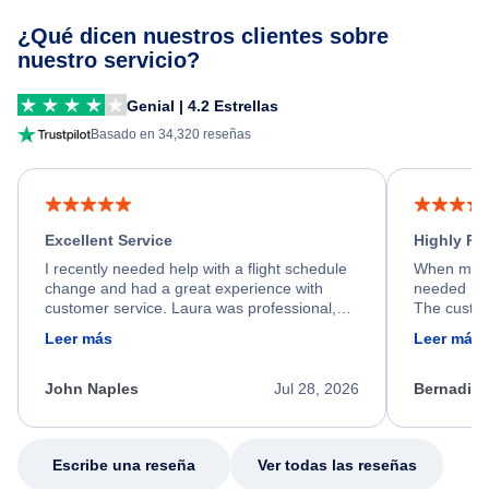
¿Qué dicen nuestros clientes sobre
nuestro servicio?
Genial | 4.2 Estrellas
Basado en 34,320 reseñas
Excellent Service
Highly R
I recently needed help with a flight schedule
When my fl
change and had a great experience with
needed hel
customer service. Laura was professional,
The custom
friendly, and very helpful throughout the
calm, prof
Leer más
Leer más
process. She quickly found a solution and
throughout
kept me informed of the next steps. I truly
alternative
appreciate her excellent service.
necessary f
John Naples
Jul 28, 2026
Bernadine
excellent s
my issue.
Escribe una reseña
Ver todas las reseñas