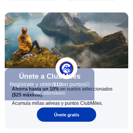
Únete a ClubMiles
Regístrate y obtén
$10
en puntos
Ahorra hasta un 10%
en vuelos seleccionados
Más información
(
$25
máximo)
.
Acumula millas aéreas y puntos ClubMiles.
Únete gratis